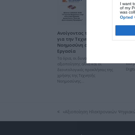
I want t
of my P
was col
Opted 
Ανοίγοντας τη συζήτηση
Το 
για την Τεχνητή
του
Νοημοσύνη στην Κοινωνική
Στον
Εργασία
του 
ενημ
Τα όρια, οι δυνατότητες
ειδη
αξιοποίησης αλλά και οι
Digit
δεοντολογικές προκλήσεις της
χρήσης της Τεχνητής
Νοημοσύνης…
«Αξιοποίηση Ηλεκτρονικών Ψηφιακ
previous
post: