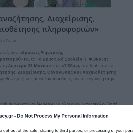
αναζήτησης, Διαχείρισης,
ειοθέτησης πληροφοριών»
τία Τύπου
ου έργου «
Δράσεις Ψηφιακής
ματισμού
» και το
1ο Δημοτικό Σχολείο Π. Φώκαιας
ν τη
Δευτέρα 23 Μαΐου
και ώρα
7:30μ.μ
, στο διαδικτυακό
ήτησης, Διαχείρισης, Οργάνωσης και Αρχειοθέτησης
ρεθούν μαζί μας, παρακαλούμεόπως κάνετε εγγραφή στην
 είναι ανοικτή και
δωρεάν
για όλους και η παρακολούθησή
ώση, εμπειρία ή εξοικείωση του συμμετέχοντα σε θέματα
racy.gr -
Do Not Process My Personal Information
ebinar οι συμμετέχοντες θα λάβουν σχετική βεβαίωση
ύν.
 να επικοινωνείτε στο
mail@dim-p-fokaias.att.sch.gr
ή στο
to opt-out of the sale, sharing to third parties, or processing of your per