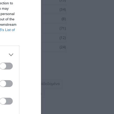
ection to
ou may
Δελτία Τύπου
(34)
 personal
Οδηγός βήμα-βήμα
(8)
out of the
 downstream
Σεμινάρια
(71)
B’s List of
Συνέδρια
(12)
Ψηφιακή Επικαιρότητα
(24)
Ετικέτες
browsing&διαδίκτυο
απόρρητο&προσωπικάδεδομένα
ασφάλεια&προστασία