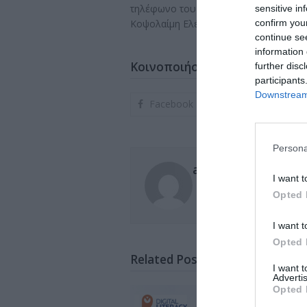
τηλέφωνο του σχολείου 2291036283 (υ
sensitive in
Κοψολαίμη Ελένη).
confirm you
continue se
information 
Κοινοποιήστε το
further disc
participants
Downstream 
Facebook
Persona
admin
I want t
Opted 
I want t
Opted 
Related Posts
I want 
Advertis
Opted 