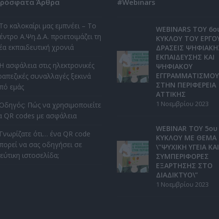
ρόσφατα Άρθρα
#Webinars
Το καλοκαίρι μας εμπνέει – Το
WEBINARS ΤΟΥ 6ο
έντρο Α.Ψη.Δ.Α. προετοιμάζει τη
ΚΥΚΛΟΥ ΤΟΥ ΕΡΓΟ
έα εκπαιδευτική χρονιά
ΔΡΑΣΕΙΣ ΨΗΦΙΑΚΗ
ΕΚΠΑΙΔΕΥΣΗΣ ΚΑΙ
Η ασφάλεια στις ηλεκτρονικές
ΨΗΦΙΑΚΟΥ
ΕΓΓΡΑΜΜΑΤΙΣΜΟΥ
ραπεζικές συναλλαγές ξεκινά
ΣΤΗΝ ΠΕΡΙΦΕΡΕΙΑ
πό εμάς
ΑΤΤΙΚΗΣ
1 Νοεμβρίου 2023
Οδηγός: Πώς να χρησιμοποιείτε
α QR codes με ασφάλεια
WEBINAR ΤΟΥ 5ου
Γνωρίζατε ότι… ένα QR code
ΚΥΚΛΟΥ ΜΕ ΘΕΜΑ
πορεί να σας οδηγήσει σε
\”ΨΥΧΙΚΗ ΥΓΕΙΑ ΚΑΙ
εύτικη ιστοσελίδα;
ΣΥΜΠΕΡΙΦΟΡΕΣ
ΕΞΑΡΤΗΣΗΣ ΣΤΟ
ΔΙΑΔΙΚΤΥΟ\”
1 Νοεμβρίου 2023