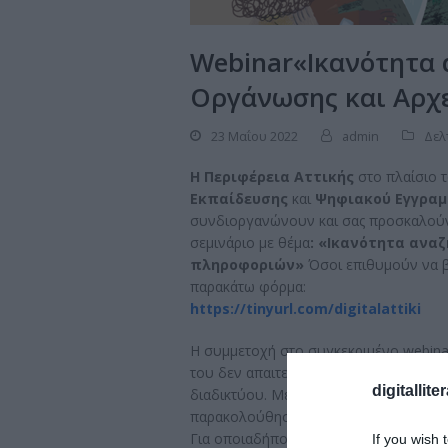
Webinar«Ικανότητα 
Οργάνωσης και Αρχ
23 Μαΐου 2022
admin
Δελ
Η Περιφέρεια Αττικής
στο πλαίσιο τ
Εκπαίδευσης
και
Ψηφιακού Εγγραμ
συνδιοργανώνουν και σας προσκαλού
σεμινάριο με θέμα
: «Ικανότητα αναζ
πληροφοριών»
Όσοι επιθυμούν να β
παρακάτω φόρμα:
https://tinyurl.com/digitalattiki
H συμμετοχή στο συγκεκριμένο webinar
του δεν απαιτεί καμία προηγούμενη γν
digitallite
διαδικτύου. Με την ολοκλήρωση του w
παρακολούθησης, εφόσον το επιθυμο
Για οποιαδήποτε πληροφορία μπορείτε
If you wish 