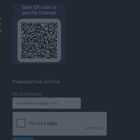
υ
Υ
Σ
Ενημερωτικό Δελτίο
Ηλ.διεύθυνση