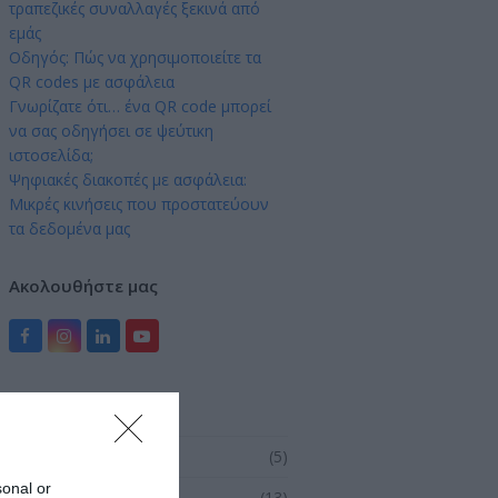
τραπεζικές συναλλαγές ξεκινά από
εμάς
Οδηγός: Πώς να χρησιμοποιείτε τα
QR codes με ασφάλεια
Γνωρίζατε ότι… ένα QR code μπορεί
να σας οδηγήσει σε ψεύτικη
ιστοσελίδα;
Ψηφιακές διακοπές με ασφάλεια:
Μικρές κινήσεις που προστατεύουν
τα δεδομένα μας
Ακολουθήστε μας
Facebook
Instagram
LinkedIn
YouTube
Kατηγορίες
Απολογισμοί
(5)
sonal or
Γνωρίζατε ότι …
(13)