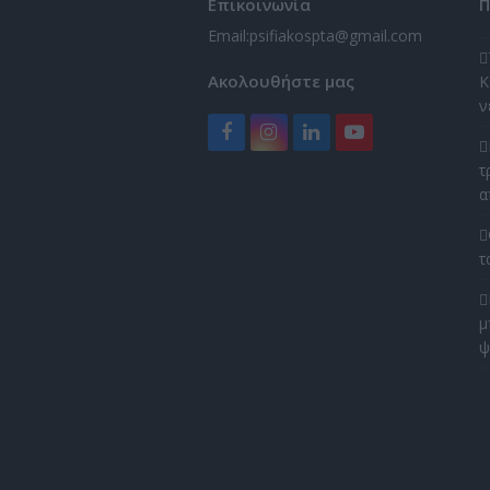
Επικοινωνία
Π
Email:
psifiakospta@gmail.com
Ακολουθήστε μας
Κ
ν
Facebook
Instagram
LinkedIn
YouTube
τ
α
τ
μ
ψ