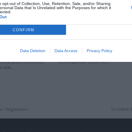
o opt-out of Collection, Use, Retention, Sale, and/or Sharing
ersonal Data that Is Unrelated with the Purposes for which it
lected.
Out
CONFIRM
έργο μας στον Τύπο και
Το Κέντρο Α.Ψη.Δ.Α. στο
ς Φορείς
EduTech Summit
 Τύπο / Media Παρουσιάσεις
Το Κέντρο Ανάπτυξης Ψηφιακών
προγράμματος σε
Δεξιοτήτων Αττικής συμμετείχε
Data Deletion
Data Access
Privacy Policy
ερωτικά μέσα και
στο συνέδριο EduTech Summit,
σεογραφικές ιστοσελίδες.
έναν σημαντικό θεσμό που…
al skills…
ών Υπηρεσιών»
1o Online
next
post: