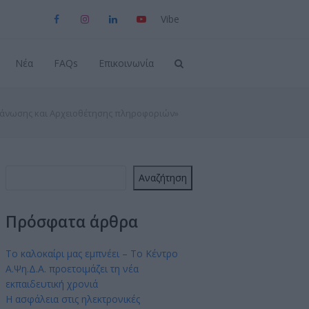
Viber
Facebook
Instagram
LinkedIn
YouTube
Νέα
FAQs
Επικοινωνία
ργάνωσης και Αρχειοθέτησης πληροφοριών»
Αναζήτηση
Πρόσφατα άρθρα
Το καλοκαίρι μας εμπνέει – Το Κέντρο
Α.Ψη.Δ.Α. προετοιμάζει τη νέα
εκπαιδευτική χρονιά
Η ασφάλεια στις ηλεκτρονικές