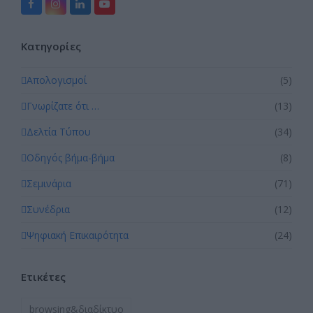
Facebook
Instagram
LinkedIn
YouTube
Kατηγορίες
Απολογισμοί
(5)
Γνωρίζατε ότι …
(13)
Δελτία Τύπου
(34)
Οδηγός βήμα-βήμα
(8)
Σεμινάρια
(71)
Συνέδρια
(12)
Ψηφιακή Επικαιρότητα
(24)
Ετικέτες
browsing&διαδίκτυο