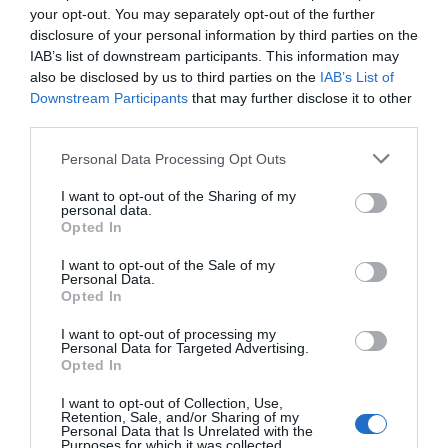
your opt-out. You may separately opt-out of the further
Το έργο μας στον Τύπο και τους Φορείς
disclosure of your personal information by third parties on the
IAB’s list of downstream participants. This information may
Στον Τύπο / Media Παρουσιάσεις του προγράμματος σε
also be disclosed by us to third parties on the
IAB’s List of
ενημερωτικά μέσα και ειδησεογραφικές ιστοσελίδες. Digital
skills…
Downstream Participants
that may further disclose it to other
third parties.
Personal Data Processing Opt Outs
I want to opt-out of the Sharing of my
personal data.
Opted In
I want to opt-out of the Sale of my
Personal Data.
Opted In
I want to opt-out of processing my
Personal Data for Targeted Advertising.
Opted In
Το Κέντρο Α.Ψη.Δ.Α. στο EduTech Summit
Το Κέντρο Ανάπτυξης Ψηφιακών Δεξιοτήτων Αττικής
I want to opt-out of Collection, Use,
συμμετείχε στο συνέδριο EduTech Summit, έναν σημαντικό
Retention, Sale, and/or Sharing of my
θεσμό που…
Personal Data that Is Unrelated with the
Purposes for which it was collected.