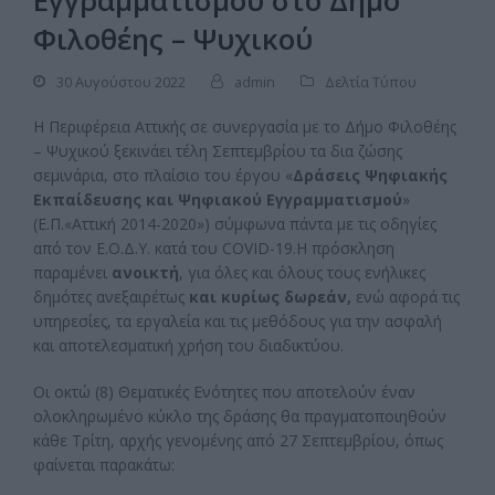
Εγγραμματισμού στο Δήμο
Φιλοθέης – Ψυχικού
30 Αυγούστου 2022
admin
Δελτία Τύπου
H Περιφέρεια Αττικής σε συνεργασία με το Δήμο Φιλοθέης
– Ψυχικού ξεκινάει τέλη Σεπτεμβρίου τα δια ζώσης
σεμινάρια, στο πλαίσιο του έργου «
Δράσεις Ψηφιακής
Εκπαίδευσης και Ψηφιακού Εγγραμματισμού
»
(Ε.Π.«Αττική 2014-2020») σύμφωνα πάντα με τις οδηγίες
από τον Ε.Ο.Δ.Υ. κατά του COVID-19.Η πρόσκληση
παραμένει
ανοικτή
, για όλες και όλους τους ενήλικες
δημότες ανεξαιρέτως
και κυρίως δωρεάν,
ενώ αφορά τις
υπηρεσίες, τα εργαλεία και τις μεθόδους για την ασφαλή
και αποτελεσματική χρήση του διαδικτύου.
Οι οκτώ (8) Θεματικές Ενότητες που αποτελούν έναν
ολοκληρωμένο κύκλο της δράσης θα πραγματοποιηθούν
κάθε Τρίτη, αρχής γενομένης από 27 Σεπτεμβρίου, όπως
φαίνεται παρακάτω: