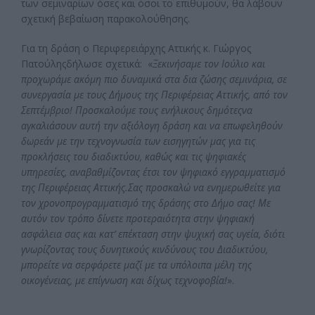
των σεμιναρίων όσες και όσοι το επιθυμούν, θα λάβουν
σχετική βεβαίωση παρακολούθησης.
Για τη δράση ο Περιφερειάρχης Αττικής κ. Γιώργος
Πατούληςδήλωσε σχετικά: «
Ξεκινήσαμε τον Ιούλιο και
προχωράμε ακόμη πιο δυναμικά στα δια ζώσης σεμινάρια,
σε
συνεργασία με τους Δήμους της Περιφέρειας Αττικής, από τον
Σεπτέμβριο! Προσκαλούμε τους ενήλικους δημότεςνα
αγκαλιάσουν αυτή την αξιόλογη δράση και να επωφεληθούν
δωρεάν με την τεχνογνωσία των εισηγητών μας για τις
προκλήσεις του διαδικτύου, καθώς και τις ψηφιακές
υπηρεσίες, αναβαθμίζοντας έτσι τον ψηφιακό εγγραμματισμό
της Περιφέρειας Αττικής.Σας προσκαλώ να ενημερωθείτε για
τον χρονοπρογραμματισμό της δράσης στο Δήμο σας! Με
αυτόν τον τρόπο δίνετε προτεραιότητα στην ψηφιακή
ασφάλεια σας και κατ’ επέκταση στην ψυχική σας υγεία, διότι
γνωρίζοντας τους δυνητικούς κινδύνους του Διαδικτύου,
μπορείτε να σερφάρετε μαζί με τα υπόλοιπα μέλη της
οικογένειας, με επίγνωση και δίχως τεχνοφοβία!
».