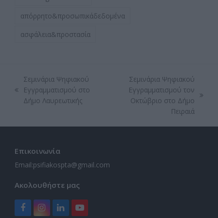
απόρρητο&προσωπικάδεδομένα
ασφάλεια&προστασία
Σεμινάρια Ψηφιακού
Σεμινάρια Ψηφιακού
Εγγραμματισμού στο
Εγγραμματισμού τον
previous
next
Δήμο Λαυρεωτικής
Οκτώβριο στο Δήμο
post:
post:
Πειραιά
Επικοινωνία
Email:
psifiakospta@gmail.com
Ακολουθήστε μας
Facebook
Instagram
LinkedIn
YouTube