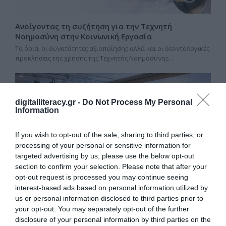
Ανοίγοντας τη συζήτηση για την Τεχνητή
Νοημοσύνη στην Κοινωνική Εργασία
Τα όρια, οι δυνατότητες αξιοποίησης αλλά και οι δεοντολογικές
προκλήσεις της χρήσης της Τεχνητής Νοημοσύνης…
digitalliteracy.gr -
Do Not Process My Personal
Information
If you wish to opt-out of the sale, sharing to third parties, or
processing of your personal or sensitive information for
targeted advertising by us, please use the below opt-out
section to confirm your selection. Please note that after your
opt-out request is processed you may continue seeing
interest-based ads based on personal information utilized by
Το έργο μας στον Τύπο και τους Φορείς
us or personal information disclosed to third parties prior to
Στον Τύπο / Media Παρουσιάσεις του προγράμματος σε
your opt-out. You may separately opt-out of the further
ενημερωτικά μέσα και ειδησεογραφικές ιστοσελίδες. Digital
disclosure of your personal information by third parties on the