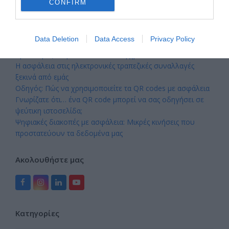
CONFIRM
Πρόσφατα άρθρα
Data Deletion
Data Access
Privacy Policy
Το καλοκαίρι μας εμπνέει – Το Κέντρο Α.Ψη.Δ.Α.
προετοιμάζει τη νέα εκπαιδευτική χρονιά
Η ασφάλεια στις ηλεκτρονικές τραπεζικές συναλλαγές
ξεκινά από εμάς
Οδηγός: Πώς να χρησιμοποιείτε τα QR codes με ασφάλεια
Γνωρίζατε ότι… ένα QR code μπορεί να σας οδηγήσει σε
ψεύτικη ιστοσελίδα;
Ψηφιακές διακοπές με ασφάλεια: Μικρές κινήσεις που
προστατεύουν τα δεδομένα μας
Ακολουθήστε μας
Facebook
Instagram
LinkedIn
YouTube
Kατηγορίες