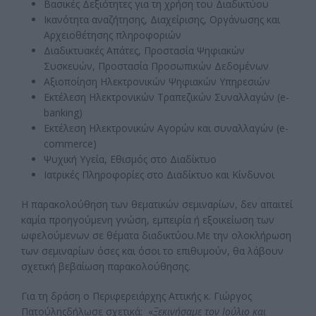
Βασικές Δεξιότητες για τη χρήση του Διαδικτύου
Ικανότητα αναζήτησης, Διαχείρισης, Οργάνωσης και
Αρχειοθέτησης πληροφοριών
Διαδικτυακές Απάτες, Προστασία Ψηφιακών
Συσκευών, Προστασία Προσωπικών Δεδομένων
Αξιοποίηση Ηλεκτρονικών Ψηφιακών Υπηρεσιών
Εκτέλεση Ηλεκτρονικών Τραπεζικών Συναλλαγών (e-
banking)
Εκτέλεση Ηλεκτρονικών Αγορών και συναλλαγών (e-
commerce)
Ψυχική Υγεία, Εθισμός στο Διαδίκτυο
Ιατρικές Πληροφορίες στο Διαδίκτυο και Κίνδυνοι
Η παρακολούθηση των θεματικών σεμιναρίων, δεν απαιτεί
καμία προηγούμενη γνώση, εμπειρία ή εξοικείωση των
ωφελούμενων σε θέματα διαδικτύου.Με την ολοκλήρωση
των σεμιναρίων όσες και όσοι το επιθυμούν, θα λάβουν
σχετική βεβαίωση παρακολούθησης.
Για τη δράση ο Περιφερειάρχης Αττικής κ. Γιώργος
Πατούληςδήλωσε σχετικά: «
Ξεκινήσαμε τον Ιούλιο και