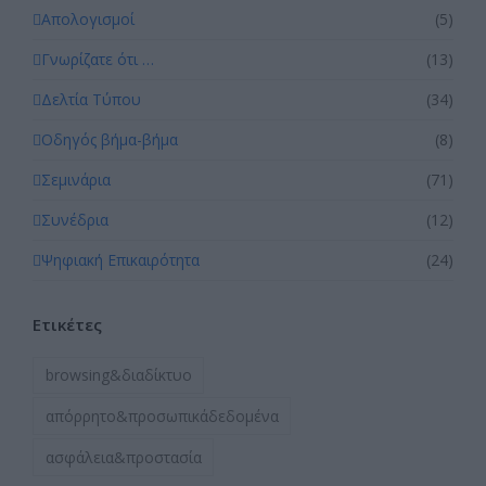
Απολογισμοί
(5)
Γνωρίζατε ότι …
(13)
Δελτία Τύπου
(34)
Οδηγός βήμα-βήμα
(8)
Σεμινάρια
(71)
Συνέδρια
(12)
Ψηφιακή Επικαιρότητα
(24)
Ετικέτες
browsing&διαδίκτυο
απόρρητο&προσωπικάδεδομένα
ασφάλεια&προστασία