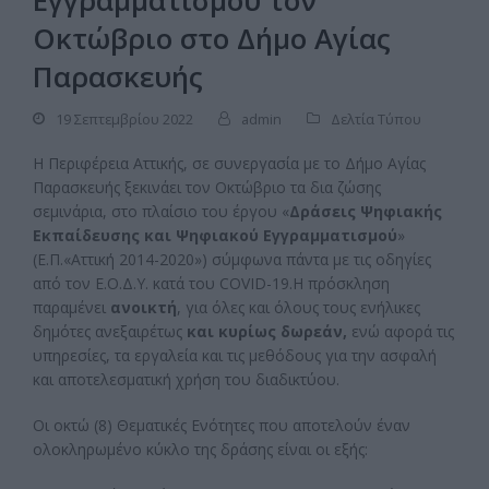
Εγγραμματισμού τον
Οκτώβριο στο Δήμο Αγίας
Παρασκευής
19 Σεπτεμβρίου 2022
admin
Δελτία Τύπου
H Περιφέρεια Αττικής, σε συνεργασία με το Δήμο Αγίας
Παρασκευής ξεκινάει τον Οκτώβριο τα δια ζώσης
σεμινάρια, στο πλαίσιο του έργου «
Δράσεις Ψηφιακής
Εκπαίδευσης και Ψηφιακού Εγγραμματισμού
»
(Ε.Π.«Αττική 2014-2020») σύμφωνα πάντα με τις οδηγίες
από τον Ε.Ο.Δ.Υ. κατά του COVID-19.Η πρόσκληση
παραμένει
ανοικτή
, για όλες και όλους τους ενήλικες
δημότες ανεξαιρέτως
και κυρίως δωρεάν,
ενώ αφορά τις
υπηρεσίες, τα εργαλεία και τις μεθόδους για την ασφαλή
και αποτελεσματική χρήση του διαδικτύου.
Οι οκτώ (8) Θεματικές Ενότητες που αποτελούν έναν
ολοκληρωμένο κύκλο της δράσης είναι οι εξής: