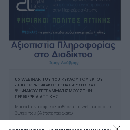
6ο WEBINAR ΤΟΥ 1ου ΚΥΚΛΟΥ ΤΟΥ ΕΡΓΟΥ
ΔΡΑΣΕΙΣ ΨΗΦΙΑΚΗΣ ΕΚΠΑΙΔΕΥΣΗΣ ΚΑΙ
ΨΗΦΙΑΚΟΥ ΕΓΓΡΑΜΜΑΤΙΣΜΟΥ ΣΤΗΝ
ΠΕΡΙΦΕΡΕΙΑ ΑΤΤΙΚΗΣ
Μπορείτε να παρακολουθήσετε το webinar από το
βίντεο που βλέπετε παρακάτω: