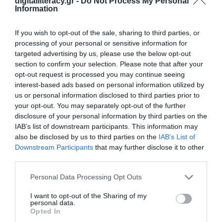
digitalliteracy.gr -
Do Not Process My Personal
Information
If you wish to opt-out of the sale, sharing to third parties, or
processing of your personal or sensitive information for
targeted advertising by us, please use the below opt-out
section to confirm your selection. Please note that after your
opt-out request is processed you may continue seeing
interest-based ads based on personal information utilized by
us or personal information disclosed to third parties prior to
your opt-out. You may separately opt-out of the further
disclosure of your personal information by third parties on the
IAB’s list of downstream participants. This information may
also be disclosed by us to third parties on the
IAB’s List of
5ο WEBINAR ΤΟΥ 1ου ΚΥΚΛΟΥ ΤΟΥ ΕΡΓΟΥ
Downstream Participants
that may further disclose it to other
ΔΡΑΣΕΙΣ ΨΗΦΙΑΚΗΣ ΕΚΠΑΙΔΕΥΣΗΣ ΚΑΙ
third parties.
ΨΗΦΙΑΚΟΥ ΕΓΓΡΑΜΜΑΤΙΣΜΟΥ ΣΤΗΝ
ΠΕΡΙΦΕΡΕΙΑ ΑΤΤΙΚΗΣ
Personal Data Processing Opt Outs
Μπορείτε να παρακολουθήσετε το webinar από το
I want to opt-out of the Sharing of my
personal data.
βίντεο που βλέπετε παρακάτω:
Opted In