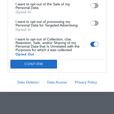
I want to opt-out of the Sale of my
Personal Data.
Opted In
I want to opt-out of processing my
Personal Data for Targeted Advertising.
Opted In
I want to opt-out of Collection, Use,
Retention, Sale, and/or Sharing of my
Personal Data that Is Unrelated with the
Purposes for which it was collected.
Opted Out
3ο WEBINAR ΤΟΥ 1ου ΚΥΚΛΟΥ ΤΟΥ ΕΡΓΟΥ
ΔΡΑΣΕΙΣ ΨΗΦΙΑΚΗΣ ΕΚΠΑΙΔΕΥΣΗΣ ΚΑΙ
CONFIRM
ΨΗΦΙΑΚΟΥ ΕΓΓΡΑΜΜΑΤΙΣΜΟΥ ΣΤΗΝ
ΠΕΡΙΦΕΡΕΙΑ ΑΤΤΙΚΗΣ
Data Deletion
Data Access
Privacy Policy
Μπορείτε να παρακολουθήσετε το webinar από το
βίντεο που βλέπετε παρακάτω: