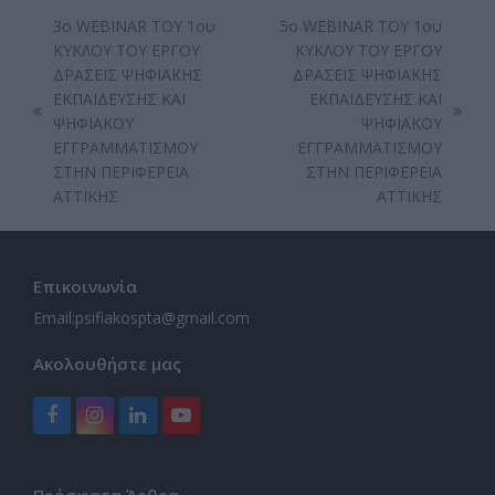
3ο WEBINAR ΤΟΥ 1ου
5ο WEBINAR ΤΟΥ 1ου
ΚΥΚΛΟΥ ΤΟΥ ΕΡΓΟΥ
ΚΥΚΛΟΥ ΤΟΥ ΕΡΓΟΥ
ΔΡΑΣΕΙΣ ΨΗΦΙΑΚΗΣ
ΔΡΑΣΕΙΣ ΨΗΦΙΑΚΗΣ
ΕΚΠΑΙΔΕΥΣΗΣ ΚΑΙ
ΕΚΠΑΙΔΕΥΣΗΣ ΚΑΙ
previous
next
ΨΗΦΙΑΚΟΥ
ΨΗΦΙΑΚΟΥ
post:
post:
ΕΓΓΡΑΜΜΑΤΙΣΜΟΥ
ΕΓΓΡΑΜΜΑΤΙΣΜΟΥ
ΣΤΗΝ ΠΕΡΙΦΕΡΕΙΑ
ΣΤΗΝ ΠΕΡΙΦΕΡΕΙΑ
ΑΤΤΙΚΗΣ
ΑΤΤΙΚΗΣ
Επικοινωνία
Email:
psifiakospta@gmail.com
Ακολουθήστε μας
Facebook
Instagram
LinkedIn
YouTube