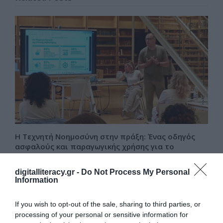
Η Τεχνητή Νοημοσύνη στην πράξη: Ένας οδηγός
ασφαλούς και παραγωγικής χρήσης για το
προσωπικό της Εθνικής Βιβλιοθήκης της Ελλάδος
Στο πλαίσιο της συνεχούς προσπάθειας για την ενίσχυση του
digitalliteracy.gr -
Do Not Process My Personal
ψηφιακού εγγραμματισμού και την προώθηση της…
Information
If you wish to opt-out of the sale, sharing to third parties, or
processing of your personal or sensitive information for