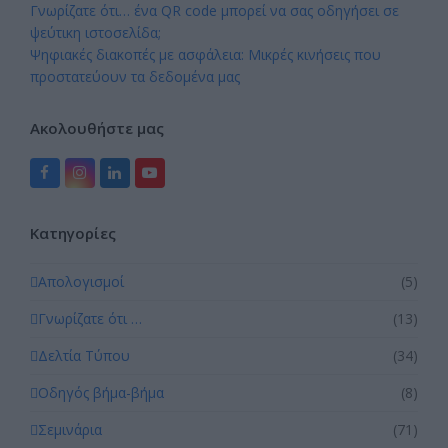
Γνωρίζατε ότι… ένα QR code μπορεί να σας οδηγήσει σε
ψεύτικη ιστοσελίδα;
Ψηφιακές διακοπές με ασφάλεια: Μικρές κινήσεις που
προστατεύουν τα δεδομένα μας
Ακολουθήστε μας
Facebook
Instagram
LinkedIn
YouTube
Kατηγορίες
Απολογισμοί
(5)
Γνωρίζατε ότι …
(13)
Δελτία Τύπου
(34)
Οδηγός βήμα-βήμα
(8)
Σεμινάρια
(71)