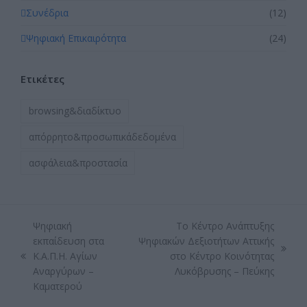
Συνέδρια
(12)
Ψηφιακή Επικαιρότητα
(24)
Ετικέτες
browsing&διαδίκτυο
απόρρητο&προσωπικάδεδομένα
ασφάλεια&προστασία
Ψηφιακή
Το Κέντρο Ανάπτυξης
εκπαίδευση στα
Ψηφιακών Δεξιοτήτων Αττικής
next
Κ.Α.Π.Η. Αγίων
στο Κέντρο Κοινότητας
previous
post:
Αναργύρων –
Λυκόβρυσης – Πεύκης
post:
Καματερού