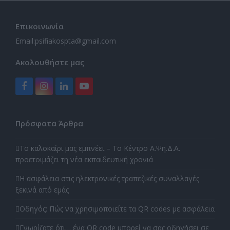
Επικοινωνία
Email:
psifiakospta@gmail.com
Ακολουθήστε μας
Facebook
Instagram
LinkedIn
YouTube
Πρόσφατα Άρθρα
Το καλοκαίρι μας εμπνέει – Το Κέντρο Α.Ψη.Δ.Α.
προετοιμάζει τη νέα εκπαιδευτική χρονιά
Η ασφάλεια στις ηλεκτρονικές τραπεζικές συναλλαγές
ξεκινά από εμάς
Οδηγός: Πώς να χρησιμοποιείτε τα QR codes με ασφάλεια
Γνωρίζατε ότι… ένα QR code μπορεί να σας οδηγήσει σε