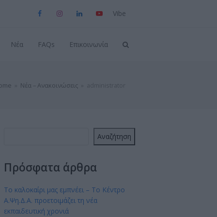
Viber
Facebook
Instagram
LinkedIn
YouTube
Νέα
FAQs
Επικοινωνία
ome
»
Νέα – Ανακοινώσεις
»
administrator
Αναζήτηση
Πρόσφατα άρθρα
Το καλοκαίρι μας εμπνέει – Το Κέντρο
Α.Ψη.Δ.Α. προετοιμάζει τη νέα
εκπαιδευτική χρονιά