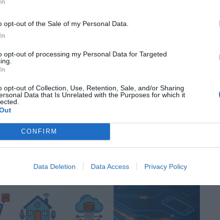
In
ατα για να μειώσετε τον κίνδυνο εξαπάτησης. Βήμα 1:
o opt-out of the Sale of my Personal Data.
In
to opt-out of processing my Personal Data for Targeted
ing.
In
o opt-out of Collection, Use, Retention, Sale, and/or Sharing
ersonal Data that Is Unrelated with the Purposes for which it
lected.
Out
CONFIRM
Data Deletion
Data Access
Privacy Policy