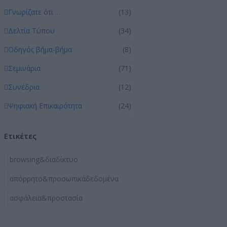
Γνωρίζατε ότι …
(13)
Δελτία Τύπου
(34)
Οδηγός βήμα-βήμα
(8)
Σεμινάρια
(71)
Συνέδρια
(12)
Ψηφιακή Επικαιρότητα
(24)
Ετικέτες
browsing&διαδίκτυο
απόρρητο&προσωπικάδεδομένα
ασφάλεια&προστασία