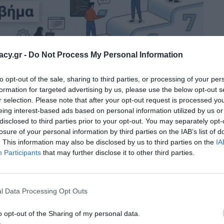
racy.gr -
Do Not Process My Personal Information
to opt-out of the sale, sharing to third parties, or processing of your per
formation for targeted advertising by us, please use the below opt-out s
r selection. Please note that after your opt-out request is processed y
eing interest-based ads based on personal information utilized by us or
disclosed to third parties prior to your opt-out. You may separately opt-
losure of your personal information by third parties on the IAB’s list of
. This information may also be disclosed by us to third parties on the
IA
σιμοποιείτε τα QR codes με
Participants
that may further disclose it to other third parties.
Οδηγός βήμα-βήμα
l Data Processing Opt Outs
και εύκολο τρόπο πρόσβασης σε ιστοσελίδες, υπηρεσίες και
o opt-out of the Sharing of my personal data.
ηφιακό εργαλείο, χρειάζεται να χρησιμοποιούνται με