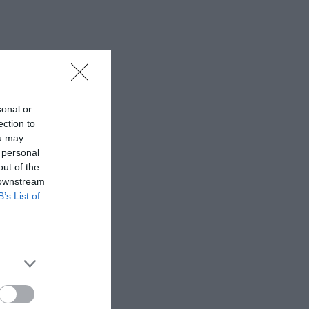
sonal or
ection to
ou may
 personal
out of the
 downstream
B’s List of