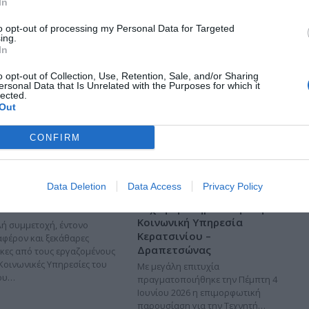
In
to opt-out of processing my Personal Data for Targeted
ing.
In
o opt-out of Collection, Use, Retention, Sale, and/or Sharing
ersonal Data that Is Unrelated with the Purposes for which it
lected.
Out
CONFIRM
αίδευση στην Τεχνητή
Επιμορφωτική
Data Deletion
Data Access
Privacy Policy
μοσύνη για τον Δήμο
παρουσίαση για την
μου
Τεχνητή Νοημοσύνη στην
Κοινωνική Υπηρεσία
ή συμμετοχή, έντονο
Κερατσινίου –
αφέρον και ξεκάθαρες
Δραπετσώνας
κες από τους εργαζομένους
 Κοινωνικές Υπηρεσίες του
Με μεγάλη επιτυχία
ου…
πραγματοποιήθηκε την Πέμπτη 4
Ιουνίου 2026 η επιμορφωτική
παρουσίαση για την Τεχνητή…