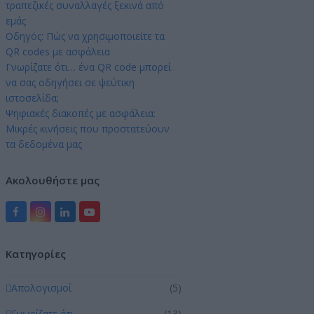
τραπεζικές συναλλαγές ξεκινά από
εμάς
Οδηγός: Πώς να χρησιμοποιείτε τα
QR codes με ασφάλεια
Γνωρίζατε ότι… ένα QR code μπορεί
να σας οδηγήσει σε ψεύτικη
ιστοσελίδα;
Ψηφιακές διακοπές με ασφάλεια:
Μικρές κινήσεις που προστατεύουν
τα δεδομένα μας
Ακολουθήστε μας
Facebook
Instagram
LinkedIn
YouTube
Kατηγορίες
Απολογισμοί
(5)
Γνωρίζατε ότι …
(13)