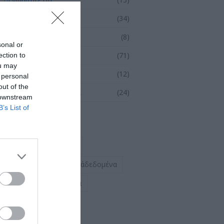
Δελτία Τύπου
(34)
Οδηγός βήμα-βήμα
(8)
sonal or
Σεμινάρια
(71)
ection to
ou may
Συνέδρια
(12)
 personal
out of the
Ψηφιακή Επικαιρότητα
(24)
 downstream
B’s List of
Ετικέτες
browsing&διαδίκτυο
απόρρητο&προσωπικάδεδομένα
ασφάλεια&προστασία