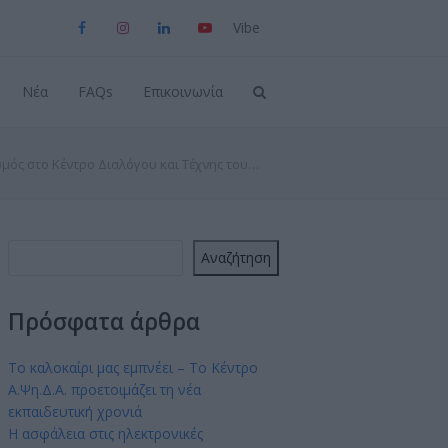
Viber
Facebook
Instagram
LinkedIn
YouTube
Νέα
FAQs
Επικοινωνία
μός στο Κέντρο Διαλόγου και Τέχνης του…
Αναζήτηση
Πρόσφατα άρθρα
Το καλοκαίρι μας εμπνέει – Το Κέντρο
Α.Ψη.Δ.Α. προετοιμάζει τη νέα
εκπαιδευτική χρονιά
Η ασφάλεια στις ηλεκτρονικές