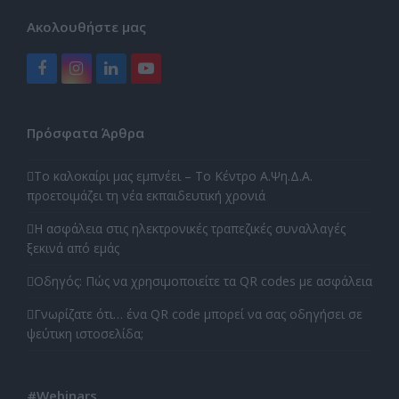
Ακολουθήστε μας
Facebook
Instagram
LinkedIn
YouTube
Πρόσφατα Άρθρα
Το καλοκαίρι μας εμπνέει – Το Κέντρο Α.Ψη.Δ.Α.
προετοιμάζει τη νέα εκπαιδευτική χρονιά
Η ασφάλεια στις ηλεκτρονικές τραπεζικές συναλλαγές
ξεκινά από εμάς
Οδηγός: Πώς να χρησιμοποιείτε τα QR codes με ασφάλεια
Γνωρίζατε ότι… ένα QR code μπορεί να σας οδηγήσει σε
ψεύτικη ιστοσελίδα;
#Webinars