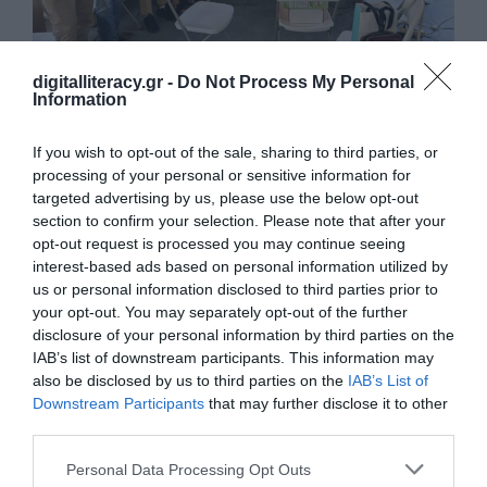
digitalliteracy.gr -
Do Not Process My Personal
Εκπαίδευση στην Τεχνητή Νοημοσύνη για τον
Information
Δήμο Αλίμου
Υψηλή συμμετοχή, έντονο ενδιαφέρον και ξεκάθαρες ανάγκες
If you wish to opt-out of the sale, sharing to third parties, or
από τους εργαζομένους στις Κοινωνικές Υπηρεσίες του Δήμου…
processing of your personal or sensitive information for
targeted advertising by us, please use the below opt-out
section to confirm your selection. Please note that after your
opt-out request is processed you may continue seeing
interest-based ads based on personal information utilized by
us or personal information disclosed to third parties prior to
your opt-out. You may separately opt-out of the further
disclosure of your personal information by third parties on the
IAB’s list of downstream participants. This information may
also be disclosed by us to third parties on the
IAB’s List of
Downstream Participants
that may further disclose it to other
third parties.
Επιμορφωτική παρουσίαση για την Τεχνητή
Personal Data Processing Opt Outs
Νοημοσύνη στην Κοινωνική Υπηρεσία Κερατσινίου