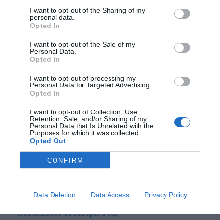
– Δραπετσώνας
I want to opt-out of the Sharing of my
personal data.
Με μεγάλη επιτυχία πραγματοποιήθηκε την Πέμπτη 4 Ιουνίου
Opted In
2026 η επιμορφωτική παρουσίαση για την Τεχνητή…
I want to opt-out of the Sale of my
Personal Data.
Opted In
Αναζήτηση
I want to opt-out of processing my
Personal Data for Targeted Advertising.
Opted In
Πρόσφατα άρθρα
I want to opt-out of Collection, Use,
Retention, Sale, and/or Sharing of my
Το καλοκαίρι μας εμπνέει – Το Κέντρο Α.Ψη.Δ.Α.
Personal Data that Is Unrelated with the
Purposes for which it was collected.
προετοιμάζει τη νέα εκπαιδευτική χρονιά
Opted Out
Η ασφάλεια στις ηλεκτρονικές τραπεζικές συναλλαγές
ξεκινά από εμάς
CONFIRM
Οδηγός: Πώς να χρησιμοποιείτε τα QR codes με ασφάλεια
Γνωρίζατε ότι… ένα QR code μπορεί να σας οδηγήσει σε
ψεύτικη ιστοσελίδα;
Data Deletion
Data Access
Privacy Policy
Ψηφιακές διακοπές με ασφάλεια: Μικρές κινήσεις που
προστατεύουν τα δεδομένα μας