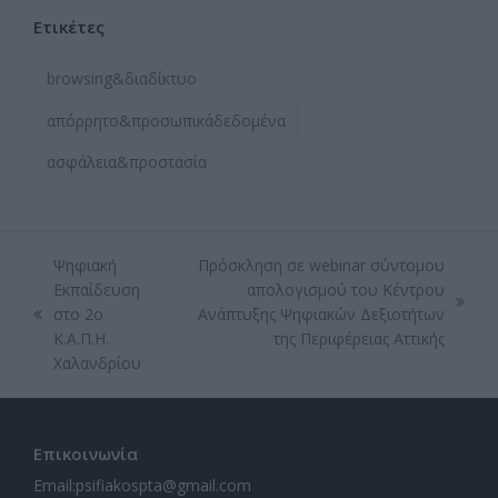
Ετικέτες
browsing&διαδίκτυο
απόρρητο&προσωπικάδεδομένα
ασφάλεια&προστασία
Ψηφιακή
Πρόσκληση σε webinar σύντομου
Εκπαίδευση
απολογισμού του Κέντρου
next
στο 2ο
Ανάπτυξης Ψηφιακών Δεξιοτήτων
previous
post:
Κ.Α.Π.Η.
της Περιφέρειας Αττικής
post:
Χαλανδρίου
Επικοινωνία
Email:
psifiakospta@gmail.com