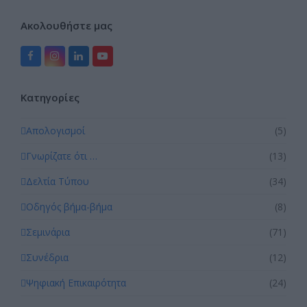
Ακολουθήστε μας
Facebook
Instagram
LinkedIn
YouTube
Kατηγορίες
Απολογισμοί
(5)
Γνωρίζατε ότι …
(13)
Δελτία Τύπου
(34)
Οδηγός βήμα-βήμα
(8)
Σεμινάρια
(71)
Συνέδρια
(12)
Ψηφιακή Επικαιρότητα
(24)