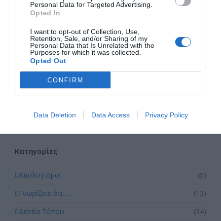
Personal Data for Targeted Advertising.
Η ασφάλεια στις ηλεκτρονικές τραπεζικές συναλλαγές
Opted In
ξεκινά από εμάς
Οδηγός: Πώς να χρησιμοποιείτε τα QR codes με ασφάλεια
I want to opt-out of Collection, Use,
Retention, Sale, and/or Sharing of my
Γνωρίζατε ότι… ένα QR code μπορεί να σας οδηγήσει σε
Personal Data that Is Unrelated with the
ψεύτικη ιστοσελίδα;
Purposes for which it was collected.
Opted Out
Ψηφιακές διακοπές με ασφάλεια: Μικρές κινήσεις που
προστατεύουν τα δεδομένα μας
CONFIRM
Ακολουθήστε μας
Data Deletion
Data Access
Privacy Policy
Facebook
Instagram
LinkedIn
YouTube
Kατηγορίες
Απολογισμοί
(5)
Γνωρίζατε ότι …
(13)
Δελτία Τύπου
(34)