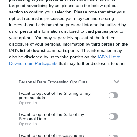
targeted advertising by us, please use the below opt-out
section to confirm your selection. Please note that after your
opt-out request is processed you may continue seeing
interest-based ads based on personal information utilized by
us or personal information disclosed to third parties prior to
your opt-out. You may separately opt-out of the further
Επιμορφωτική παρουσίαση για την Τεχνητή
disclosure of your personal information by third parties on the
Νοημοσύνη στην Κοινωνική Υπηρεσία Κερατσινίου
IAB’s list of downstream participants. This information may
– Δραπετσώνας
also be disclosed by us to third parties on the
IAB’s List of
Με μεγάλη επιτυχία πραγματοποιήθηκε την Πέμπτη 4 Ιουνίου
Downstream Participants
that may further disclose it to other
2026 η επιμορφωτική παρουσίαση για την Τεχνητή…
third parties.
Personal Data Processing Opt Outs
I want to opt-out of the Sharing of my
Αναζήτηση
personal data.
Opted In
Πρόσφατα άρθρα
I want to opt-out of the Sale of my
Personal Data.
Opted In
Το καλοκαίρι μας εμπνέει – Το Κέντρο Α.Ψη.Δ.Α.
προετοιμάζει τη νέα εκπαιδευτική χρονιά
I want to opt-out of processing my