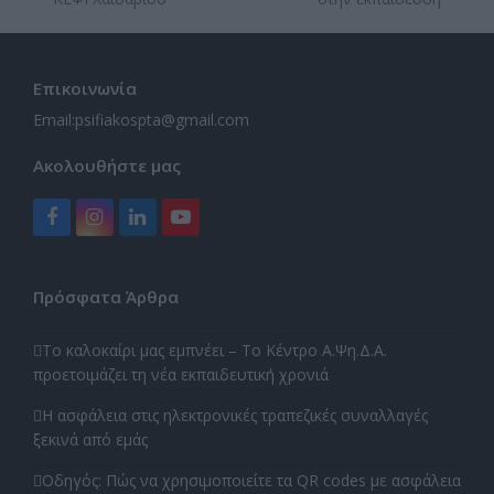
post:
post:
Επικοινωνία
Email:
psifiakospta@gmail.com
Ακολουθήστε μας
Facebook
Instagram
LinkedIn
YouTube
Πρόσφατα Άρθρα
Το καλοκαίρι μας εμπνέει – Το Κέντρο Α.Ψη.Δ.Α.
προετοιμάζει τη νέα εκπαιδευτική χρονιά
Η ασφάλεια στις ηλεκτρονικές τραπεζικές συναλλαγές
ξεκινά από εμάς
Οδηγός: Πώς να χρησιμοποιείτε τα QR codes με ασφάλεια