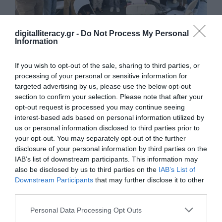
digitalliteracy.gr -
Do Not Process My Personal
Information
Εκπαίδευση στην Τεχνητή Νοημοσύνη για τον
If you wish to opt-out of the sale, sharing to third parties, or
Δήμο Αλίμου
processing of your personal or sensitive information for
Υψηλή συμμετοχή, έντονο ενδιαφέρον και ξεκάθαρες ανάγκες
targeted advertising by us, please use the below opt-out
από τους εργαζομένους στις Κοινωνικές Υπηρεσίες του Δήμου…
section to confirm your selection. Please note that after your
opt-out request is processed you may continue seeing
interest-based ads based on personal information utilized by
us or personal information disclosed to third parties prior to
your opt-out. You may separately opt-out of the further
disclosure of your personal information by third parties on the
IAB’s list of downstream participants. This information may
also be disclosed by us to third parties on the
IAB’s List of
Downstream Participants
that may further disclose it to other
third parties.
Personal Data Processing Opt Outs