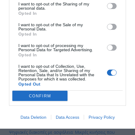
Επιμορφωτική παρουσίαση για την Τεχνητή
I want to opt-out of the Sharing of my
Νοημοσύνη στην Κοινωνική Υπηρεσία Κερατσινίου
personal data.
– Δραπετσώνας
Opted In
Με μεγάλη επιτυχία πραγματοποιήθηκε την Πέμπτη 4 Ιουνίου
I want to opt-out of the Sale of my
2026 η επιμορφωτική παρουσίαση για την Τεχνητή…
Personal Data.
Opted In
I want to opt-out of processing my
Personal Data for Targeted Advertising.
Αναζήτηση
Opted In
I want to opt-out of Collection, Use,
Πρόσφατα άρθρα
Retention, Sale, and/or Sharing of my
Personal Data that Is Unrelated with the
Purposes for which it was collected.
Opted Out
Το καλοκαίρι μας εμπνέει – Το Κέντρο Α.Ψη.Δ.Α.
προετοιμάζει τη νέα εκπαιδευτική χρονιά
CONFIRM
Η ασφάλεια στις ηλεκτρονικές τραπεζικές συναλλαγές
ξεκινά από εμάς
Οδηγός: Πώς να χρησιμοποιείτε τα QR codes με ασφάλεια
Data Deletion
Data Access
Privacy Policy
Γνωρίζατε ότι… ένα QR code μπορεί να σας οδηγήσει σε
ψεύτικη ιστοσελίδα;
Ψηφιακές διακοπές με ασφάλεια: Μικρές κινήσεις που