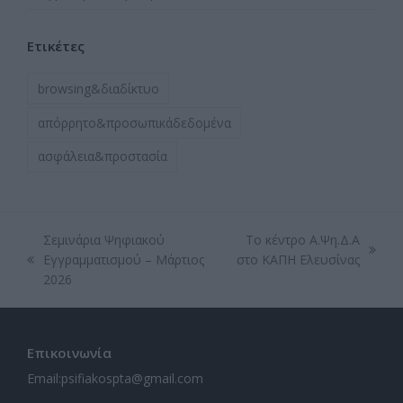
Ετικέτες
browsing&διαδίκτυο
απόρρητο&προσωπικάδεδομένα
ασφάλεια&προστασία
Σεμινάρια Ψηφιακού
Το κέντρο Α.Ψη.Δ.Α
next
Εγγραμματισμού – Μάρτιος
στο ΚΑΠΗ Ελευσίνας
previous
post:
2026
post:
Επικοινωνία
Email:
psifiakospta@gmail.com