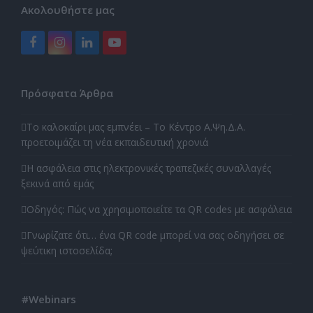
Ακολουθήστε μας
Facebook
Instagram
LinkedIn
YouTube
Πρόσφατα Άρθρα
Το καλοκαίρι μας εμπνέει – Το Κέντρο Α.Ψη.Δ.Α.
προετοιμάζει τη νέα εκπαιδευτική χρονιά
Η ασφάλεια στις ηλεκτρονικές τραπεζικές συναλλαγές
ξεκινά από εμάς
Οδηγός: Πώς να χρησιμοποιείτε τα QR codes με ασφάλεια
Γνωρίζατε ότι… ένα QR code μπορεί να σας οδηγήσει σε
ψεύτικη ιστοσελίδα;
#Webinars