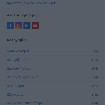
προστατεύουν τα δεδομένα μας
Ακολουθήστε μας
Facebook
Instagram
LinkedIn
YouTube
Kατηγορίες
Απολογισμοί
(5)
Γνωρίζατε ότι …
(13)
Δελτία Τύπου
(34)
Οδηγός βήμα-βήμα
(8)
Σεμινάρια
(71)
Συνέδρια
(12)
Ψηφιακή Επικαιρότητα
(24)