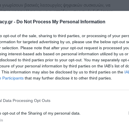
να γνωρίσουν βασικές λειτουργίες ψηφιακών συσκευών, να
κτυο με ασφάλεια και να αναπτύξουν πρακτικές δεξιότητες
κολη. Η εκπαιδευτική διαδικασία είναι σχεδιασμένη με τρόπο
racy.gr -
Do Not Process My Personal Information
στις ανάγκες των συμμετεχόντων. Με υπομονή, καθοδήγηση
ευόμενοι αποκτούν αυτοπεποίθηση και εξοικειώνονται με τον
to opt-out of the sale, sharing to third parties, or processing of your per
formation for targeted advertising by us, please use the below opt-out s
r selection. Please note that after your opt-out request is processed y
 με μεγάλο ενθουσιασμό, δείχνοντας ότι η γνώση και η
eing interest-based ads based on personal information utilized by us or
ταπόκριση τους αποδεικνύει πως η διάθεση για μάθηση δεν
disclosed to third parties prior to your opt-out. You may separately opt-
ν και σε επόμενες δομές, με στόχο να φτάσουν σε όσο το
losure of your personal information by third parties on the IAB’s list of
 ΚΑΠΗ αποτελεί ένα ακόμη σημαντικό βήμα προς μια κοινωνία
. This information may also be disclosed by us to third parties on the
IA
Participants
that may further disclose it to other third parties.
l Data Processing Opt Outs
o opt-out of the Sharing of my personal data.
In