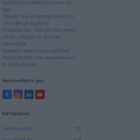
τραπεζικές συναλλαγές ξεκινά από
εμάς
Οδηγός: Πώς να χρησιμοποιείτε τα
QR codes με ασφάλεια
Γνωρίζατε ότι… ένα QR code μπορεί
να σας οδηγήσει σε ψεύτικη
ιστοσελίδα;
Ψηφιακές διακοπές με ασφάλεια:
Μικρές κινήσεις που προστατεύουν
τα δεδομένα μας
Ακολουθήστε μας
Facebook
Instagram
LinkedIn
YouTube
Kατηγορίες
Απολογισμοί
(5)
Γνωρίζατε ότι …
(13)