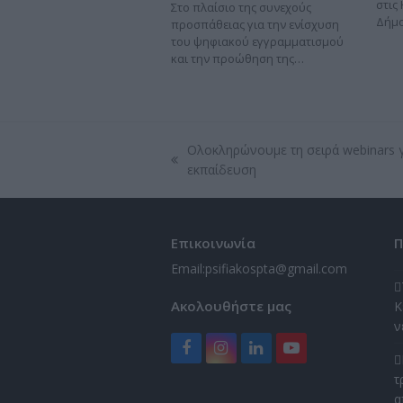
στις
Στο πλαίσιο της συνεχούς
Δήμ
προσπάθειας για την ενίσχυση
του ψηφιακού εγγραμματισμού
και την προώθηση της…
Ολοκληρώνουμε τη σειρά webinars 
previous
εκπαίδευση
post:
Επικοινωνία
Π
Email:
psifiakospta@gmail.com
Ακολουθήστε μας
Κ
ν
Facebook
Instagram
LinkedIn
YouTube
τ
α