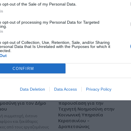
o opt-out of the Sale of my Personal Data.
In
to opt-out of processing my Personal Data for Targeted
ing.
In
o opt-out of Collection, Use, Retention, Sale, and/or Sharing
ersonal Data that Is Unrelated with the Purposes for which it
lected.
Out
CONFIRM
Data Deletion
Data Access
Privacy Policy
αίδευση στην Τεχνητή
Επιμορφωτική
μοσύνη για τον Δήμο
παρουσίαση για την
μου
Τεχνητή Νοημοσύνη στην
Κοινωνική Υπηρεσία
ή συμμετοχή, έντονο
Κερατσινίου –
αφέρον και ξεκάθαρες
Δραπετσώνας
κες από τους εργαζομένους