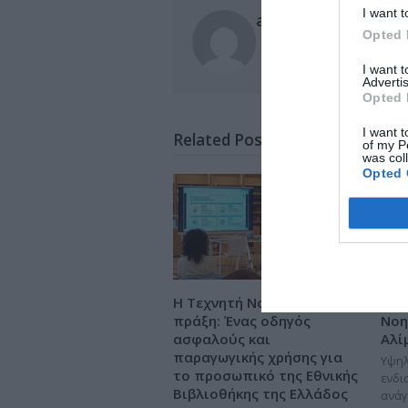
I want t
administrator
Opted 
I want 
Advertis
Opted 
I want t
Related Posts
of my P
was col
Opted 
Η Τεχνητή Νοημοσύνη στην
Εκπ
πράξη: Ένας οδηγός
Νοη
ασφαλούς και
Αλί
παραγωγικής χρήσης για
Υψηλ
το προσωπικό της Εθνικής
ενδι
Βιβλιοθήκης της Ελλάδος
ανάγ