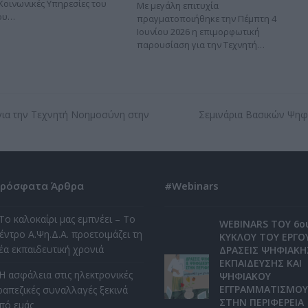
 Κοινωνικές Υπηρεσίες του
Με μεγάλη επιτυχία
ου…
πραγματοποιήθηκε την Πέμπτη 4
Ιουνίου 2026 η επιμορφωτική
παρουσίαση για την Τεχνητή…
για την Τεχνητή Νοημοσύνη στην
Σεμινάρια Βασικών Ψηφι
next
post:
ρόσφατα Άρθρα
#Webinars
Το καλοκαίρι μας εμπνέει – Το
WEBINARS ΤΟΥ 6ο
έντρο Α.Ψη.Δ.Α. προετοιμάζει τη
ΚΥΚΛΟΥ ΤΟΥ ΕΡΓΟ
έα εκπαιδευτική χρονιά
ΔΡΑΣΕΙΣ ΨΗΦΙΑΚΗ
ΕΚΠΑΙΔΕΥΣΗΣ ΚΑΙ
Η ασφάλεια στις ηλεκτρονικές
ΨΗΦΙΑΚΟΥ
ΕΓΓΡΑΜΜΑΤΙΣΜΟΥ
ραπεζικές συναλλαγές ξεκινά
ΣΤΗΝ ΠΕΡΙΦΕΡΕΙΑ
πό εμάς