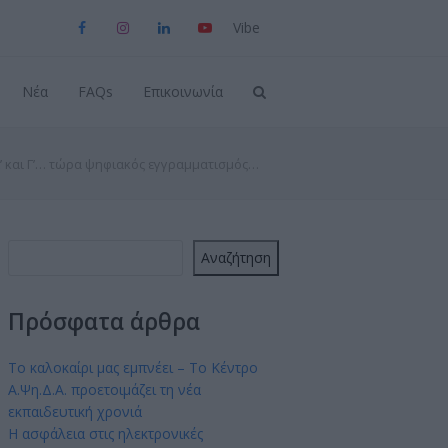
Viber
Facebook
Instagram
LinkedIn
YouTube
Νέα
FAQs
Επικοινωνία
’ και Γ’… τώρα ψηφιακός εγγραμματισμός…
Αναζήτηση
Πρόσφατα άρθρα
Το καλοκαίρι μας εμπνέει – Το Κέντρο
Α.Ψη.Δ.Α. προετοιμάζει τη νέα
εκπαιδευτική χρονιά
Η ασφάλεια στις ηλεκτρονικές