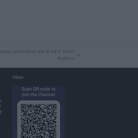
ακών Δεξιοτήτων στο Β’ και Ε’ ΚΑΠΗ
Αιγάλεω
Viber
υ
Υ
Σ