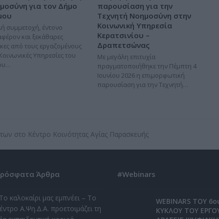
μοσύνη για τον Δήμο
παρουσίαση για την
μου
Τεχνητή Νοημοσύνη στην
Κοινωνική Υπηρεσία
ή συμμετοχή, έντονο
Κερατσινίου –
αφέρον και ξεκάθαρες
Δραπετσώνας
κες από τους εργαζομένους
 Κοινωνικές Υπηρεσίες του
Με μεγάλη επιτυχία
ου…
πραγματοποιήθηκε την Πέμπτη 4
Ιουνίου 2026 η επιμορφωτική
παρουσίαση για την Τεχνητή…
των στο Κέντρο Κοινότητας Αγίας Παρασκευής
ρόσφατα Άρθρα
#Webinars
Το καλοκαίρι μας εμπνέει – Το
WEBINARS ΤΟΥ 6ο
έντρο Α.Ψη.Δ.Α. προετοιμάζει τη
ΚΥΚΛΟΥ ΤΟΥ ΕΡΓΟ