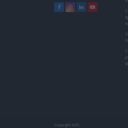
ν
Facebook
Instagram
LinkedIn
YouTube
τ
α
τ
μ
ψ
Copyright 2025