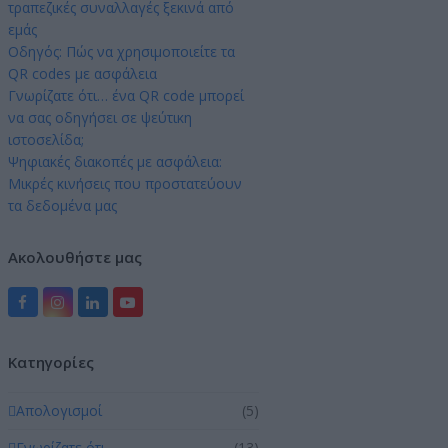
τραπεζικές συναλλαγές ξεκινά από
εμάς
Οδηγός: Πώς να χρησιμοποιείτε τα
QR codes με ασφάλεια
Γνωρίζατε ότι… ένα QR code μπορεί
να σας οδηγήσει σε ψεύτικη
ιστοσελίδα;
Ψηφιακές διακοπές με ασφάλεια:
Μικρές κινήσεις που προστατεύουν
τα δεδομένα μας
Ακολουθήστε μας
Facebook
Instagram
LinkedIn
YouTube
Kατηγορίες
Απολογισμοί
(5)
Γνωρίζατε ότι …
(13)