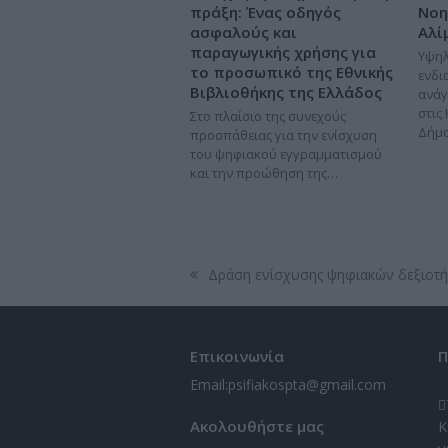
πράξη: Ένας οδηγός
Νοη
ασφαλούς και
Αλί
παραγωγικής χρήσης για
Υψηλ
το προσωπικό της Εθνικής
ενδι
Βιβλιοθήκης της Ελλάδος
ανάγ
στις
Στο πλαίσιο της συνεχούς
Δήμ
προσπάθειας για την ενίσχυση
του ψηφιακού εγγραμματισμού
και την προώθηση της…
Δράση ενίσχυσης ψηφιακών δεξιοτή
previous
post:
Επικοινωνία
Π
Email:
psifiakospta@gmail.com
Ακολουθήστε μας
Κ