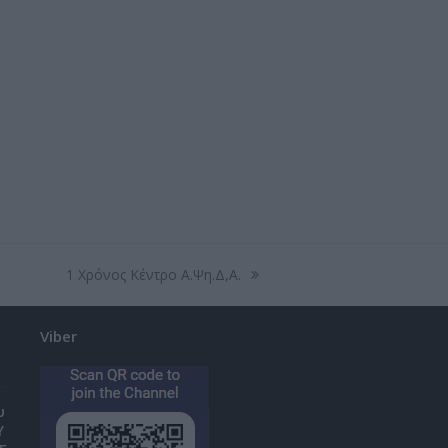
1 Χρόνος Κέντρο Α.Ψη.Δ,Α.
next
post:
Viber
υ
Υ