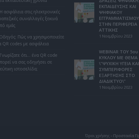
έα εκπαιδευτική χρονιά
ΔΡΑΣΕΙΣ ΨΗΦΙΑΚΗ
ΕΚΠΑΙΔΕΥΣΗΣ ΚΑΙ
Η ασφάλεια στις ηλεκτρονικές
ΨΗΦΙΑΚΟΥ
ΕΓΓΡΑΜΜΑΤΙΣΜΟΥ
ραπεζικές συναλλαγές ξεκινά
ΣΤΗΝ ΠΕΡΙΦΕΡΕΙΑ
πό εμάς
ΑΤΤΙΚΗΣ
1 Νοεμβρίου 2023
Οδηγός: Πώς να χρησιμοποιείτε
α QR codes με ασφάλεια
WEBINAR ΤΟΥ 5ου
Γνωρίζατε ότι… ένα QR code
ΚΥΚΛΟΥ ΜΕ ΘΕΜΑ
πορεί να σας οδηγήσει σε
\”ΨΥΧΙΚΗ ΥΓΕΙΑ ΚΑΙ
εύτικη ιστοσελίδα;
ΣΥΜΠΕΡΙΦΟΡΕΣ
ΕΞΑΡΤΗΣΗΣ ΣΤΟ
ΔΙΑΔΙΚΤΥΟ\”
1 Νοεμβρίου 2023
Όροι χρήσης – Προστασία 