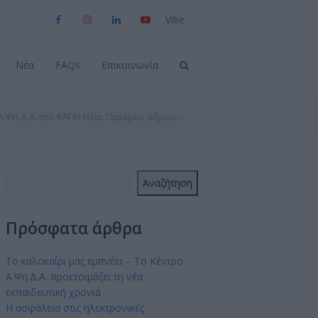
Viber
Facebook
Instagram
LinkedIn
YouTube
Νέα
FAQs
Επικοινωνία
Α.Ψη.Δ.Α. στο ΚΑΠΗ Νέας Περάμου Δήμου…
Αναζήτηση
Πρόσφατα άρθρα
Το καλοκαίρι μας εμπνέει – Το Κέντρο
Α.Ψη.Δ.Α. προετοιμάζει τη νέα
εκπαιδευτική χρονιά
Η ασφάλεια στις ηλεκτρονικές