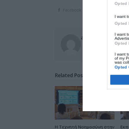
Opted 
Facebook
I want t
Opted 
I want 
administrator
Advertis
Opted 
I want t
of my P
was col
Opted 
Related Posts
Η Τεχνητή Νοημοσύνη στην
Εκπ