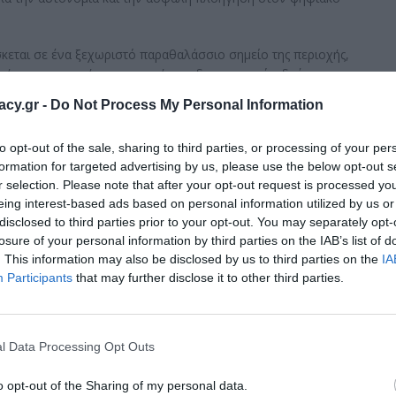
εται σε ένα ξεχωριστό παραθαλάσσιο σημείο της περιοχής,
υρήνας κοινωνικής συμμετοχής και δημιουργικών δράσεων για
αρευρισκόμενοι είχαν την ευκαιρία να ενημερωθούν για βασικά
racy.gr -
Do Not Process My Personal Information
κτρονικών υπηρεσιών του Δημοσίου, ψηφιακής επικοινωνίας
ν.
to opt-out of the sale, sharing to third parties, or processing of your per
formation for targeted advertising by us, please use the below opt-out s
 ενεργή συμμετοχή των μελών του ΚΑΠΗ ανέδειξαν τη σημασία
r selection. Please note that after your opt-out request is processed y
 της κοινωνικής συμμετοχής και τη μείωση του ψηφιακού
eing interest-based ads based on personal information utilized by us or
ερους σε ηλικία πολίτες που επιθυμούν να παραμένουν
disclosed to third parties prior to your opt-out. You may separately opt-
νη ψηφιακή πραγματικότητα.
losure of your personal information by third parties on the IAB’s list of
. This information may also be disclosed by us to third parties on the
IA
ήμου Μεγαρέων Κωνσταντίνος Μαργέτης, ενώ σημαντική ήταν
Participants
that may further disclose it to other third parties.
χών του ΚΑΠΗ Νέας Περάμου, τα οποία στηρίζουν διαρκώς
ό γήρανση, την κοινωνική συμμετοχή και τη βελτίωση της
l Data Processing Opt Outs
o opt-out of the Sharing of my personal data.