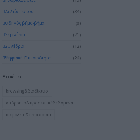
Δελτία Τύπου
(34)
Οδηγός βήμα-βήμα
(8)
Σεμινάρια
(71)
Συνέδρια
(12)
Ψηφιακή Επικαιρότητα
(24)
Ετικέτες
browsing&διαδίκτυο
απόρρητο&προσωπικάδεδομένα
ασφάλεια&προστασία