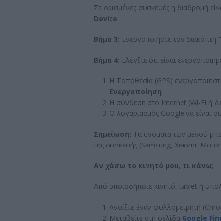
Σε ορισμένες συσκευές η διαδρομή είν
Device
Βήμα 3:
Ενεργοποιήστε τον διακόπτη
Βήμα 4:
Ελέγξτε ότι είναι ενεργοποιημ
Η
Τ
οποθεσία (GPS) ενεργοποιήστ
Ενεργοποίηση
Η σύνδεση στο Internet (Wi-Fi ή Δ
Ο λογαριασμός Google να είναι σ
Σημείωση:
Τα ονόματα των μενού μπο
της συσκευής (Samsung, Xiaomi, Motorol
Αν χάσω το κινητό μου, τι κάνω;
Από οποιοδήποτε κινητό, tablet ή υπο
Ανοίξτε έναν φυλλομετρητή (Chrom
Μεταβείτε στη σελίδα
Google Fin