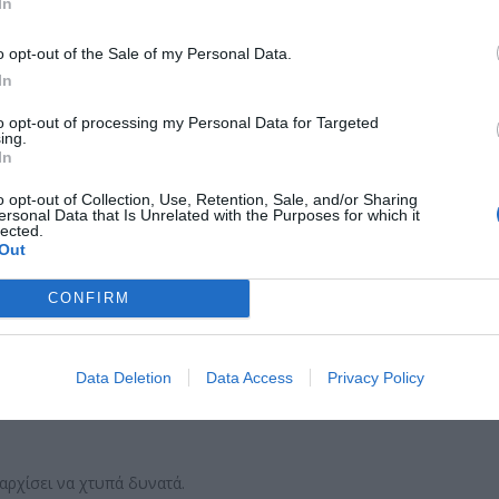
In
o opt-out of the Sale of my Personal Data.
ork)
In
σίας
to opt-out of processing my Personal Data for Targeted
ήσιμη, γιατί όταν η μπαταρία είναι σχεδόν άδεια, το iPhone
ing.
ή τοποθεσία του.
In
o opt-out of Collection, Use, Retention, Sale, and/or Sharing
ersonal Data that Is Unrelated with the Purposes for which it
lected.
νδήποτε υπολογιστή:
Out
 ID σας.
CONFIRM
Data Deletion
Data Access
Privacy Policy
 αρχίσει να χτυπά δυνατά.