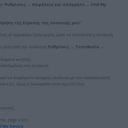
αι:
Ρυθμίσεις → Ασφάλεια και απόρρητο →
Find
My
“Χρήση της Εύρεσης της συσκευής μου”
.
ένες οι παρακάτω λειτουργίες ώστε να εντοπιστεί η συσκευή.
ε μέσα από την διαδρομή
Ρυθμίσεις → Τοποθεσία →
εδομένα κινητής)
υνδεδεμένος στη συσκευή.
ρεί να διαφέρουν ελαφρώς ανάλογα με τον κατασκευαστή
a κ.ά.), όμως η διαδικασία είναι σχεδόν ίδια.
λογιστή:
e, Edge κ.λπ.).
d My Device
.