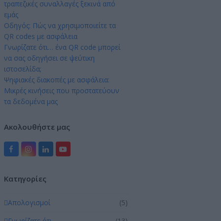
τραπεζικές συναλλαγές ξεκινά από
εμάς
Οδηγός: Πώς να χρησιμοποιείτε τα
QR codes με ασφάλεια
Γνωρίζατε ότι… ένα QR code μπορεί
να σας οδηγήσει σε ψεύτικη
ιστοσελίδα;
Ψηφιακές διακοπές με ασφάλεια:
Μικρές κινήσεις που προστατεύουν
τα δεδομένα μας
Ακολουθήστε μας
Facebook
Instagram
LinkedIn
YouTube
Kατηγορίες
Απολογισμοί
(5)
Γνωρίζατε ότι …
(13)