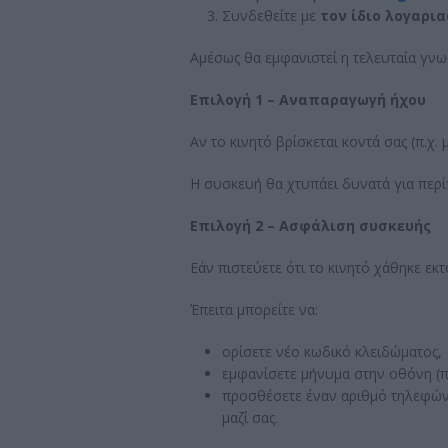
Συνδεθείτε με
τον ίδιο λογαρι
Αμέσως θα εμφανιστεί η τελευταία γνω
Επιλογή 1 – Αναπαραγωγή ήχου
Αν το κινητό βρίσκεται κοντά σας (π.χ. 
Η συσκευή θα χτυπάει δυνατά για περίπ
Επιλογή 2 – Ασφάλιση συσκευής
Εάν πιστεύετε ότι το κινητό χάθηκε εκτ
Έπειτα μπορείτε να:
ορίσετε νέο κωδικό κλειδώματος,
εμφανίσετε μήνυμα στην οθόνη (π
προσθέσετε έναν αριθμό τηλεφώνο
μαζί σας.