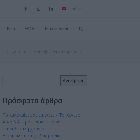
Viber
Facebook
Instagram
LinkedIn
YouTube
Νέα
FAQs
Επικοινωνία
ς ενεργοποιώ το Find My Device (Εύρεση…
Αναζήτηση
Πρόσφατα άρθρα
Το καλοκαίρι μας εμπνέει – Το Κέντρο
Α.Ψη.Δ.Α. προετοιμάζει τη νέα
εκπαιδευτική χρονιά
Η ασφάλεια στις ηλεκτρονικές