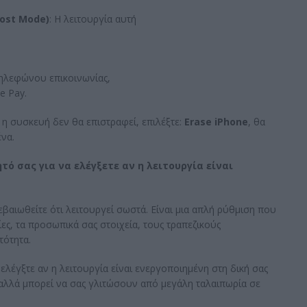
ost Mode)
: Η λειτουργία αυτή
τηλεφώνου επικοινωνίας,
e Pay.
ι η συσκευή δεν θα επιστραφεί, επιλέξτε:
Erase iPhone
, θα
να.
τό σας για να ελέγξετε αν η λειτουργία είναι
βαιωθείτε ότι λειτουργεί σωστά. Είναι μια απλή ρύθμιση που
ες, τα προσωπικά σας στοιχεία, τους τραπεζικούς
τότητα.
λέγξτε αν η λειτουργία είναι ενεργοποιημένη στη δική σας
, αλλά μπορεί να σας γλιτώσουν από μεγάλη ταλαιπωρία σε