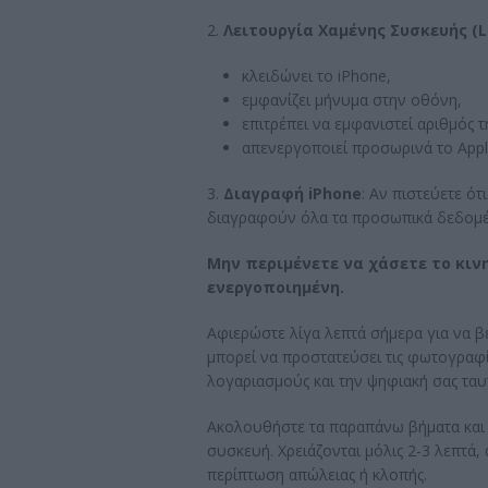
2.
Λειτουργία Χαμένης Συσκευής (L
κλειδώνει το iPhone,
εμφανίζει μήνυμα στην οθόνη,
επιτρέπει να εμφανιστεί αριθμός 
απενεργοποιεί προσωρινά το Appl
3.
Διαγραφή iPhone
: Αν πιστεύετε ότ
διαγραφούν όλα τα προσωπικά δεδομέ
Μην περιμένετε να χάσετε το κινη
ενεργοποιημένη.
Αφιερώστε λίγα λεπτά σήμερα για να βε
μπορεί να προστατεύσει τις φωτογραφί
λογαριασμούς και την ψηφιακή σας ταυ
Ακολουθήστε τα παραπάνω βήματα και ε
συσκευή. Χρειάζονται μόλις 2-3 λεπτά
περίπτωση απώλειας ή κλοπής.