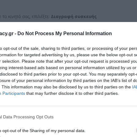
 το κινητό σας, επιλέξτε:
Διαγραφή συσκευής
racy.gr -
Do Not Process My Personal Information
to opt-out of the sale, sharing to third parties, or processing of your per
formation for targeted advertising by us, please use the below opt-out s
r selection. Please note that after your opt-out request is processed y
eing interest-based ads based on personal information utilized by us or
disclosed to third parties prior to your opt-out. You may separately opt-
υσκευή
δεν θα μπορεί πλέον να εντοπιστεί
μέσω του Find
losure of your personal information by third parties on the IAB’s list of
. This information may also be disclosed by us to third parties on the
IA
Participants
that may further disclose it to other third parties.
;
l Data Processing Opt Outs
ς (
Apple
ID
)
.
o opt-out of the Sharing of my personal data.
hone
)
και ενεργοποιήστε: