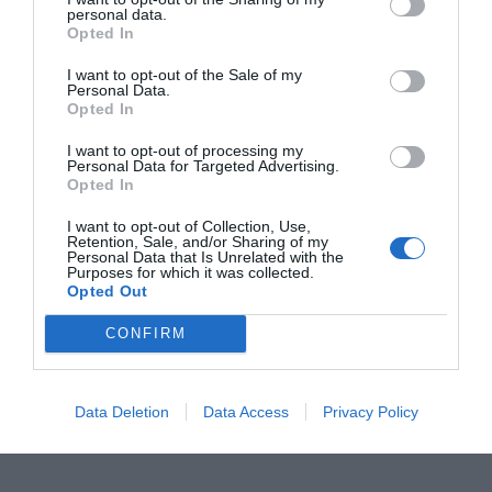
personal data.
Opted In
I want to opt-out of the Sale of my
Personal Data.
Opted In
Επιμορφωτική παρουσίαση για την Τεχνητή
Νοημοσύνη στην Κοινωνική Υπηρεσία Κερατσινίου
I want to opt-out of processing my
– Δραπετσώνας
Personal Data for Targeted Advertising.
Opted In
Με μεγάλη επιτυχία πραγματοποιήθηκε την Πέμπτη 4 Ιουνίου
2026 η επιμορφωτική παρουσίαση για την Τεχνητή…
I want to opt-out of Collection, Use,
Retention, Sale, and/or Sharing of my
Personal Data that Is Unrelated with the
Purposes for which it was collected.
Opted Out
CONFIRM
Data Deletion
Data Access
Privacy Policy