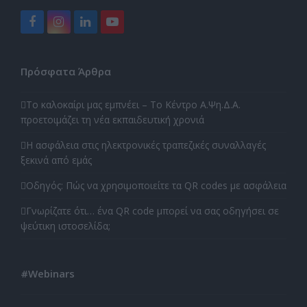
Facebook
Instagram
LinkedIn
YouTube
Πρόσφατα Άρθρα
Το καλοκαίρι μας εμπνέει – Το Κέντρο Α.Ψη.Δ.Α.
προετοιμάζει τη νέα εκπαιδευτική χρονιά
Η ασφάλεια στις ηλεκτρονικές τραπεζικές συναλλαγές
ξεκινά από εμάς
Οδηγός: Πώς να χρησιμοποιείτε τα QR codes με ασφάλεια
Γνωρίζατε ότι… ένα QR code μπορεί να σας οδηγήσει σε
ψεύτικη ιστοσελίδα;
#Webinars