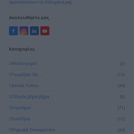
προστατεύουν τα δεδομένα μας
Ακολουθήστε μας
Facebook
Instagram
LinkedIn
YouTube
Kατηγορίες
Απολογισμοί
(5)
Γνωρίζατε ότι …
(13)
Δελτία Τύπου
(34)
Οδηγός βήμα-βήμα
(8)
Σεμινάρια
(71)
Συνέδρια
(12)
Ψηφιακή Επικαιρότητα
(24)