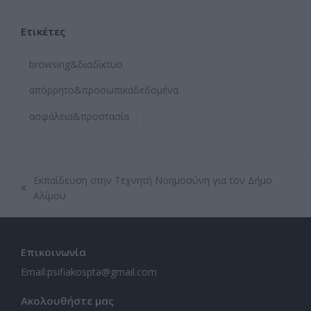
Ετικέτες
browsing&διαδίκτυο
απόρρητο&προσωπικάδεδομένα
ασφάλεια&προστασία
Εκπαίδευση στην Τεχνητή Νοημοσύνη για τον Δήμο
previous
Αλίμου
post:
Επικοινωνία
Email:
psifiakospta@gmail.com
Ακολουθήστε μας