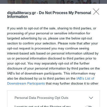
digitalliteracy.gr -
Do Not Process My Personal
Information
If you wish to opt-out of the sale, sharing to third parties, or
processing of your personal or sensitive information for
targeted advertising by us, please use the below opt-out
section to confirm your selection. Please note that after your
opt-out request is processed you may continue seeing
interest-based ads based on personal information utilized by
Εκπαίδευση στην Τεχνητή Νοημοσύνη για τον
Δήμο Αλίμου
us or personal information disclosed to third parties prior to
your opt-out. You may separately opt-out of the further
Υψηλή συμμετοχή, έντονο ενδιαφέρον και ξεκάθαρες ανάγκες
disclosure of your personal information by third parties on the
από τους εργαζομένους στις Κοινωνικές Υπηρεσίες του Δήμου…
IAB’s list of downstream participants. This information may
also be disclosed by us to third parties on the
IAB’s List of
Downstream Participants
that may further disclose it to other
third parties.
Personal Data Processing Opt Outs
I want to opt-out of the Sharing of my