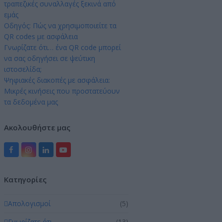
τραπεζικές συναλλαγές ξεκινά από
εμάς
Οδηγός: Πώς να χρησιμοποιείτε τα
QR codes με ασφάλεια
Γνωρίζατε ότι… ένα QR code μπορεί
να σας οδηγήσει σε ψεύτικη
ιστοσελίδα;
Ψηφιακές διακοπές με ασφάλεια:
Μικρές κινήσεις που προστατεύουν
τα δεδομένα μας
Ακολουθήστε μας
Facebook
Instagram
LinkedIn
YouTube
Kατηγορίες
Απολογισμοί
(5)
Γνωρίζατε ότι …
(13)