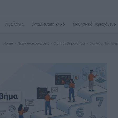
Λίγα λόγια
Εκπαιδευτικό Υλικό
Μαθησιακό Περιεχόμενο
Home
»
Νέα – Ανακοινώσεις
»
Οδηγός βήμα-βήμα
»
Οδηγός: Πώς ενε