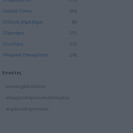
Δελτία Τύπου
(34)
Οδηγός βήμα-βήμα
(8)
Σεμινάρια
(71)
Συνέδρια
(12)
Ψηφιακή Επικαιρότητα
(24)
Ετικέτες
browsing&διαδίκτυο
απόρρητο&προσωπικάδεδομένα
ασφάλεια&προστασία