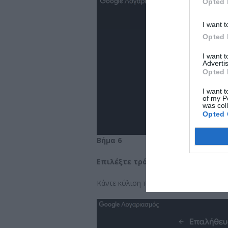
Opted 
I want t
Opted 
I want 
Advertis
Opted 
I want t
of my P
was col
Opted 
Βήμα 6
Επιλέξτε τρόπο επιβεβαίωσης
Κάντε κύλιση προς τα κάτω μέχρι να δε