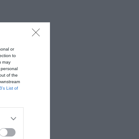
sonal or
ection to
ou may
 personal
out of the
 downstream
B’s List of