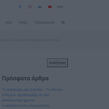
Viber
Facebook
Instagram
LinkedIn
YouTube
Νέα
FAQs
Επικοινωνία
ργοποιώ τη Διπλή Επαλήθευση (2FA) στον…
Αναζήτηση
Πρόσφατα άρθρα
Το καλοκαίρι μας εμπνέει – Το Κέντρο
Α.Ψη.Δ.Α. προετοιμάζει τη νέα
εκπαιδευτική χρονιά
Η ασφάλεια στις ηλεκτρονικές