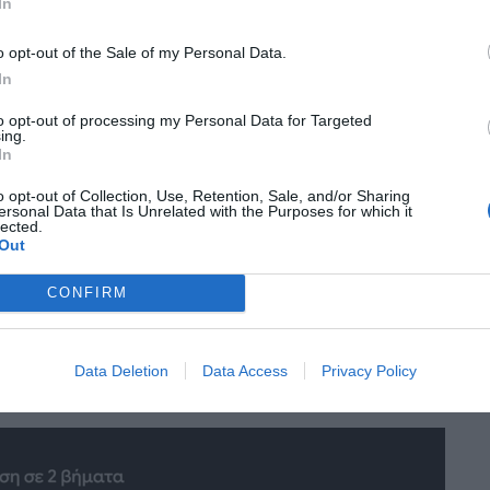
In
o opt-out of the Sale of my Personal Data.
In
to opt-out of processing my Personal Data for Targeted
ing.
In
o opt-out of Collection, Use, Retention, Sale, and/or Sharing
ersonal Data that Is Unrelated with the Purposes for which it
lected.
Out
CONFIRM
Data Deletion
Data Access
Privacy Policy
ίτε την επιλογή «Δεύτερα βήματα»