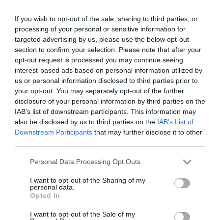
λογαριασμών, μεταφορές χρημάτων…
If you wish to opt-out of the sale, sharing to third parties, or
processing of your personal or sensitive information for
targeted advertising by us, please use the below opt-out
section to confirm your selection. Please note that after your
opt-out request is processed you may continue seeing
interest-based ads based on personal information utilized by
us or personal information disclosed to third parties prior to
your opt-out. You may separately opt-out of the further
disclosure of your personal information by third parties on the
IAB’s list of downstream participants. This information may
also be disclosed by us to third parties on the
IAB’s List of
Downstream Participants
that may further disclose it to other
Ψηφιακές διακοπές με ασφάλεια: Μικρές κινήσεις
third parties.
που προστατεύουν τα δεδομένα μας
Το καλοκαίρι είναι η εποχή των ταξιδιών, των νέων εμπειριών
Personal Data Processing Opt Outs
και των όμορφων αναμνήσεων που…
I want to opt-out of the Sharing of my
personal data.
Opted In
Αναζήτηση
I want to opt-out of the Sale of my