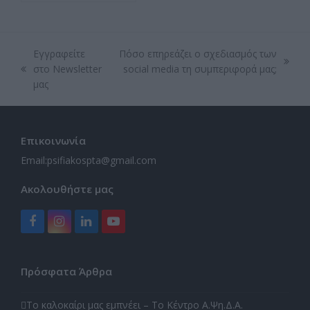
Εγγραφείτε
Πόσο επηρεάζει ο σχεδιασμός των
next
στο Newsletter
social media τη συμπεριφορά μας;
previous
post:
μας
post:
Επικοινωνία
Email:
psifiakospta@gmail.com
Ακολουθήστε μας
Facebook
Instagram
LinkedIn
YouTube
Πρόσφατα Άρθρα
Το καλοκαίρι μας εμπνέει – Το Κέντρο Α.Ψη.Δ.Α.