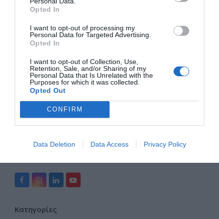
Personal Data.
Opted In
Πρόσφατα άρθρα
I want to opt-out of processing my
Personal Data for Targeted Advertising.
Opted In
Το καλοκαίρι μας εμπνέει – Το Κέντρο Α.Ψη.Δ.Α.
προετοιμάζει τη νέα εκπαιδευτική χρονιά
I want to opt-out of Collection, Use,
Η ασφάλεια στις ηλεκτρονικές τραπεζικές συναλλαγές
Retention, Sale, and/or Sharing of my
Personal Data that Is Unrelated with the
ξεκινά από εμάς
Purposes for which it was collected.
Οδηγός: Πώς να χρησιμοποιείτε τα QR codes με ασφάλεια
Opted Out
Γνωρίζατε ότι… ένα QR code μπορεί να σας οδηγήσει σε
CONFIRM
ψεύτικη ιστοσελίδα;
Ψηφιακές διακοπές με ασφάλεια: Μικρές κινήσεις που
προστατεύουν τα δεδομένα μας
Data Deletion
Data Access
Privacy Policy
Ακολουθήστε μας
Facebook
Instagram
LinkedIn
YouTube
Kατηγορίες