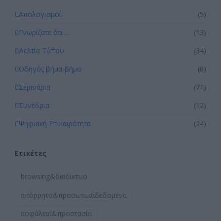
Απολογισμοί
(5)
Γνωρίζατε ότι …
(13)
Δελτία Τύπου
(34)
Οδηγός βήμα-βήμα
(8)
Σεμινάρια
(71)
Συνέδρια
(12)
Ψηφιακή Επικαιρότητα
(24)
Ετικέτες
browsing&διαδίκτυο
απόρρητο&προσωπικάδεδομένα
ασφάλεια&προστασία