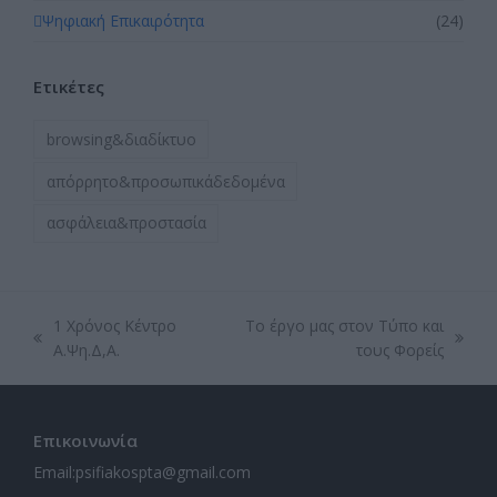
Ψηφιακή Επικαιρότητα
(24)
Ετικέτες
browsing&διαδίκτυο
απόρρητο&προσωπικάδεδομένα
ασφάλεια&προστασία
1 Χρόνος Κέντρο
Το έργο μας στον Τύπο και
previous
next
Α.Ψη.Δ,Α.
τους Φορείς
post:
post:
Επικοινωνία
Email:
psifiakospta@gmail.com