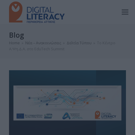
Blog
Home
»
Νέα – Ανακοινώσεις
»
Δελτία Τύπου
»
Το Κέντρο
Α.Ψη.Δ.Α. στο EduTech Summit