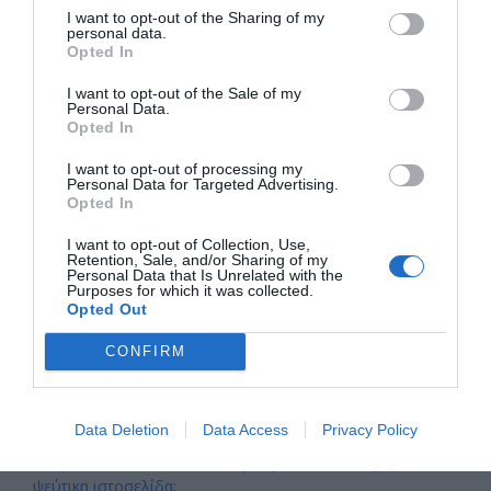
I want to opt-out of the Sharing of my
personal data.
Opted In
1 Χρόνος Κέντρο Α.Ψη.Δ,Α.
Ένας χρόνος προσφοράς στον ψηφιακό εγγραμματισμό της
I want to opt-out of the Sale of my
Αττικής!Το Κέντρο Ανάπτυξης Ψηφιακών Δεξιοτήτων Αττικής
Personal Data.
συμπληρώνει έναν…
Opted In
I want to opt-out of processing my
Personal Data for Targeted Advertising.
Opted In
Αναζήτηση
I want to opt-out of Collection, Use,
Retention, Sale, and/or Sharing of my
Personal Data that Is Unrelated with the
Πρόσφατα άρθρα
Purposes for which it was collected.
Opted Out
Το καλοκαίρι μας εμπνέει – Το Κέντρο Α.Ψη.Δ.Α.
CONFIRM
προετοιμάζει τη νέα εκπαιδευτική χρονιά
Η ασφάλεια στις ηλεκτρονικές τραπεζικές συναλλαγές
ξεκινά από εμάς
Data Deletion
Data Access
Privacy Policy
Οδηγός: Πώς να χρησιμοποιείτε τα QR codes με ασφάλεια
Γνωρίζατε ότι… ένα QR code μπορεί να σας οδηγήσει σε
ψεύτικη ιστοσελίδα;