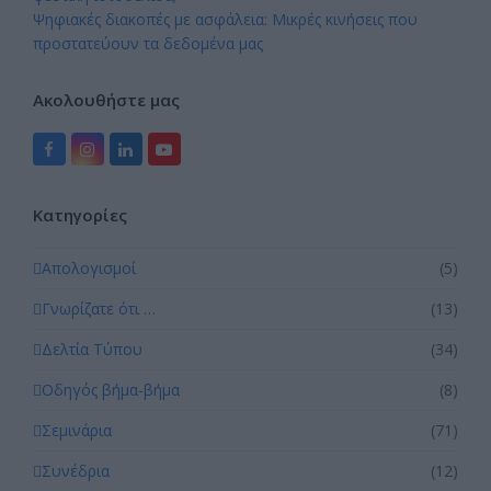
Ψηφιακές διακοπές με ασφάλεια: Μικρές κινήσεις που
προστατεύουν τα δεδομένα μας
Ακολουθήστε μας
Facebook
Instagram
LinkedIn
YouTube
Kατηγορίες
Απολογισμοί
(5)
Γνωρίζατε ότι …
(13)
Δελτία Τύπου
(34)
Οδηγός βήμα-βήμα
(8)
Σεμινάρια
(71)
Συνέδρια
(12)