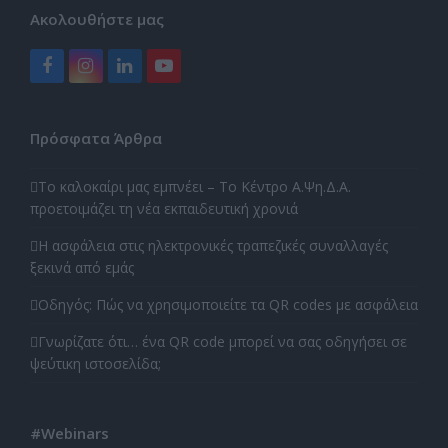
Ακολουθήστε μας
Facebook
Instagram
LinkedIn
YouTube
Πρόσφατα Άρθρα
Το καλοκαίρι μας εμπνέει – Το Κέντρο Α.Ψη.Δ.Α.
προετοιμάζει τη νέα εκπαιδευτική χρονιά
Η ασφάλεια στις ηλεκτρονικές τραπεζικές συναλλαγές
ξεκινά από εμάς
Οδηγός: Πώς να χρησιμοποιείτε τα QR codes με ασφάλεια
Γνωρίζατε ότι… ένα QR code μπορεί να σας οδηγήσει σε
ψεύτικη ιστοσελίδα;
#Webinars