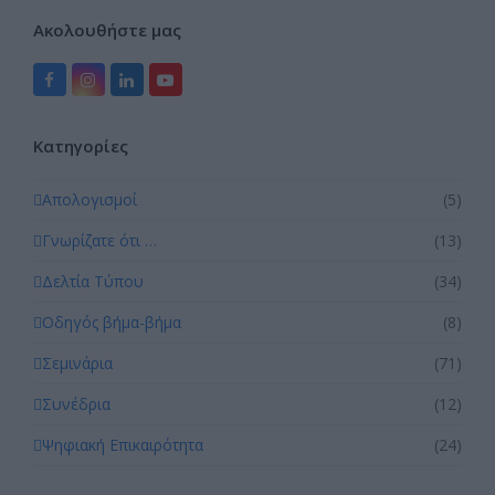
Ακολουθήστε μας
Facebook
Instagram
LinkedIn
YouTube
Kατηγορίες
Απολογισμοί
(5)
Γνωρίζατε ότι …
(13)
Δελτία Τύπου
(34)
Οδηγός βήμα-βήμα
(8)
Σεμινάρια
(71)
Συνέδρια
(12)
Ψηφιακή Επικαιρότητα
(24)