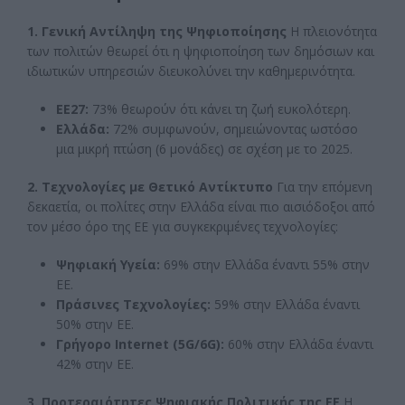
1. Γενική Αντίληψη της Ψηφιοποίησης
Η πλειονότητα
των πολιτών θεωρεί ότι η ψηφιοποίηση των δημόσιων και
ιδιωτικών υπηρεσιών διευκολύνει την καθημερινότητα.
ΕΕ27:
73% θεωρούν ότι κάνει τη ζωή ευκολότερη.
Ελλάδα:
72% συμφωνούν, σημειώνοντας ωστόσο
μια μικρή πτώση (6 μονάδες) σε σχέση με το 2025.
2. Τεχνολογίες με Θετικό Αντίκτυπο
Για την επόμενη
δεκαετία, οι πολίτες στην Ελλάδα είναι πιο αισιόδοξοι από
τον μέσο όρο της ΕΕ για συγκεκριμένες τεχνολογίες:
Ψηφιακή Υγεία:
69% στην Ελλάδα έναντι 55% στην
ΕΕ.
Πράσινες Τεχνολογίες:
59% στην Ελλάδα έναντι
50% στην ΕΕ.
Γρήγορο Internet (5G/6G):
60% στην Ελλάδα έναντι
42% στην ΕΕ.
3. Προτεραιότητες Ψηφιακής Πολιτικής της ΕΕ
Η