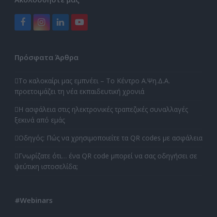
Facebook
Instagram
LinkedIn
YouTube
Πρόσφατα Άρθρα
Το καλοκαίρι μας εμπνέει – Το Κέντρο Α.Ψη.Δ.Α.
προετοιμάζει τη νέα εκπαιδευτική χρονιά
Η ασφάλεια στις ηλεκτρονικές τραπεζικές συναλλαγές
ξεκινά από εμάς
Οδηγός: Πώς να χρησιμοποιείτε τα QR codes με ασφάλεια
Γνωρίζατε ότι… ένα QR code μπορεί να σας οδηγήσει σε
ψεύτικη ιστοσελίδα;
#Webinars