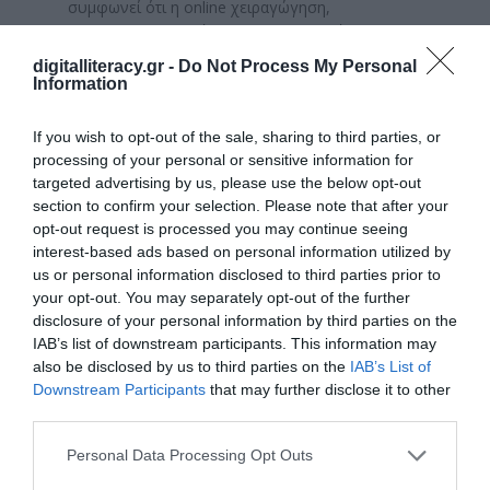
συμφωνεί ότι η online χειραγώγηση,
συμπεριλαμβανομένου του περιεχομένου που
δημιουργείται από AI και των
deepfakes
, αποτελεί
digitalliteracy.gr -
Do Not Process My Personal
απειλή για τις δημοκρατικές διαδικασίες.
Information
Ανάγκη για αυστηρή ρύθμιση:
Λόγω των
παραπάνω φόβων, η συντριπτική πλειονότητα των
If you wish to opt-out of the sale, sharing to third parties, or
Ελλήνων (
94%
) πιστεύει ότι η ανάπτυξη της AI πρέπει
processing of your personal or sensitive information for
να
ρυθμίζεται προσεκτικά
για τη διασφάλιση της
targeted advertising by us, please use the below opt-out
ασφάλειας, ακόμη και αν αυτό θέτει περιορισμούς
section to confirm your selection. Please note that after your
στους προγραμματιστές.
opt-out request is processed you may continue seeing
Άλλες δευτερεύουσες ανησυχίες:
Οι Έλληνες
interest-based ads based on personal information utilized by
εκφράζουν επίσης προβληματισμούς για την έλλειψη
us or personal information disclosed to third parties prior to
σχετικών δεξιοτήτων (35%), την ύπαρξη
your opt-out. You may separately opt-out of the further
προκαταλήψεων (biases) στον σχεδιασμό των
disclosure of your personal information by third parties on the
εργαλείων (32%), την έλλειψη λογοδοσίας (32%), τις
IAB’s list of downstream participants. This information may
also be disclosed by us to third parties on the
IAB’s List of
περιβαλλοντικές επιπτώσεις (30%) και το κόστος
Downstream Participants
that may further disclose it to other
πρόσβασης στην τεχνολογία (28%).
third parties.
digital decade 2026-KK0126065ENN
Λήψη
Personal Data Processing Opt Outs
Πηγή:
https://digital-strategy.ec.europa.eu/el/library/digital-
decade-2026-special-eurobarometer