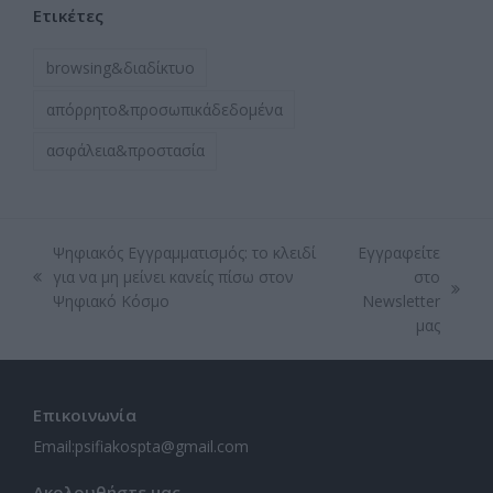
Ετικέτες
browsing&διαδίκτυο
απόρρητο&προσωπικάδεδομένα
ασφάλεια&προστασία
Ψηφιακός Εγγραμματισμός: το κλειδί
Εγγραφείτε
για να μη μείνει κανείς πίσω στον
στο
previous
next
Ψηφιακό Κόσμο
Newsletter
post:
post:
μας
Επικοινωνία
Email:
psifiakospta@gmail.com
Ακολουθήστε μας