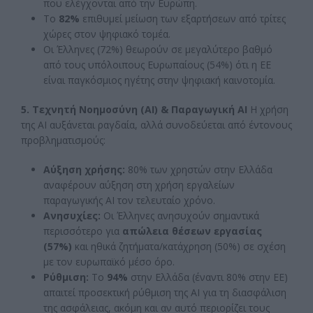
που ελέγχονται από την Ευρώπη.
Το
82%
επιθυμεί μείωση των εξαρτήσεων από τρίτες
χώρες στον ψηφιακό τομέα.
Οι Έλληνες (72%) θεωρούν σε μεγαλύτερο βαθμό
από τους υπόλοιπους Ευρωπαίους (54%) ότι η ΕΕ
είναι παγκόσμιος ηγέτης στην ψηφιακή καινοτομία.
5. Τεχνητή Νοημοσύνη (AI) & Παραγωγική AI
Η χρήση
της AI αυξάνεται ραγδαία, αλλά συνοδεύεται από έντονους
προβληματισμούς:
Αύξηση χρήσης:
80% των χρηστών στην Ελλάδα
αναφέρουν αύξηση στη χρήση εργαλείων
παραγωγικής AI τον τελευταίο χρόνο.
Ανησυχίες:
Οι Έλληνες ανησυχούν σημαντικά
περισσότερο για
απώλεια θέσεων εργασίας
(57%)
και ηθικά ζητήματα/κατάχρηση (50%) σε σχέση
με τον ευρωπαϊκό μέσο όρο.
Ρύθμιση:
Το
94%
στην Ελλάδα (έναντι 80% στην ΕΕ)
απαιτεί προσεκτική ρύθμιση της AI για τη διασφάλιση
της ασφάλειας, ακόμη και αν αυτό περιορίζει τους