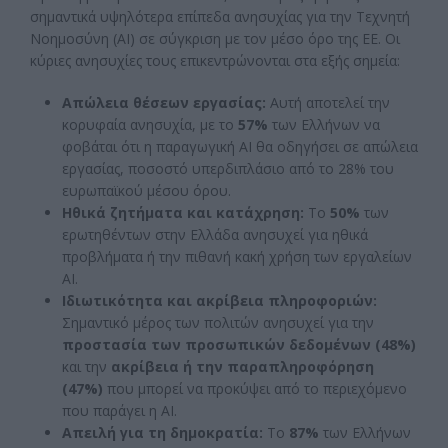
σημαντικά υψηλότερα επίπεδα ανησυχίας για την Τεχνητή
Νοημοσύνη (AI) σε σύγκριση με τον μέσο όρο της ΕΕ. Οι
κύριες ανησυχίες τους επικεντρώνονται στα εξής σημεία:
Απώλεια θέσεων εργασίας:
Αυτή αποτελεί την
κορυφαία ανησυχία, με το
57%
των Ελλήνων να
φοβάται ότι η παραγωγική AI θα οδηγήσει σε απώλεια
εργασίας, ποσοστό υπερδιπλάσιο από το 28% του
ευρωπαϊκού μέσου όρου.
Ηθικά ζητήματα και κατάχρηση:
Το
50%
των
ερωτηθέντων στην Ελλάδα ανησυχεί για ηθικά
προβλήματα ή την πιθανή κακή χρήση των εργαλείων
AI.
Ιδιωτικότητα και ακρίβεια πληροφοριών:
Σημαντικό μέρος των πολιτών ανησυχεί για την
προστασία των προσωπικών δεδομένων (48%)
και την
ακρίβεια ή την παραπληροφόρηση
(47%)
που μπορεί να προκύψει από το περιεχόμενο
που παράγει η AI.
Απειλή για τη δημοκρατία:
Το
87%
των Ελλήνων