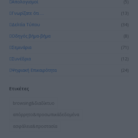
Απολογισμοί
(5)
Γνωρίζατε ότι …
(13)
Δελτία Τύπου
(34)
Οδηγός βήμα-βήμα
(8)
Σεμινάρια
(71)
Συνέδρια
(12)
Ψηφιακή Επικαιρότητα
(24)
Ετικέτες
browsing&διαδίκτυο
απόρρητο&προσωπικάδεδομένα
ασφάλεια&προστασία