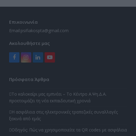
Επικοινωνία
Email:
psifiakospta@gmail.com
Ακολουθήστε μας
Facebook
Instagram
LinkedIn
YouTube
Πρόσφατα Άρθρα
Το καλοκαίρι μας εμπνέει – Το Κέντρο Α.Ψη.Δ.Α.
προετοιμάζει τη νέα εκπαιδευτική χρονιά
Η ασφάλεια στις ηλεκτρονικές τραπεζικές συναλλαγές
ξεκινά από εμάς
Οδηγός: Πώς να χρησιμοποιείτε τα QR codes με ασφάλεια