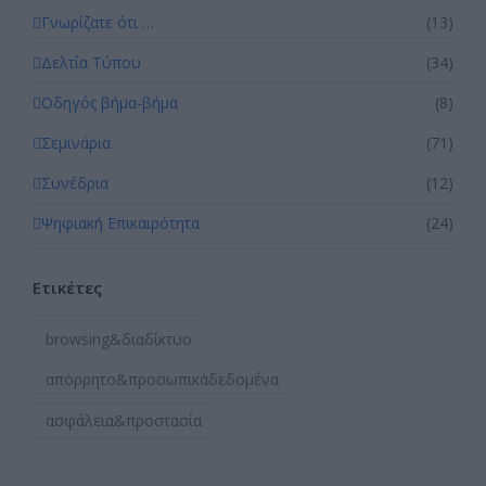
Γνωρίζατε ότι …
(13)
Δελτία Τύπου
(34)
Οδηγός βήμα-βήμα
(8)
Σεμινάρια
(71)
Συνέδρια
(12)
Ψηφιακή Επικαιρότητα
(24)
Ετικέτες
browsing&διαδίκτυο
απόρρητο&προσωπικάδεδομένα
ασφάλεια&προστασία