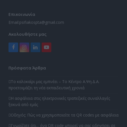
Επικοινωνία
Email:
psifiakospta@gmail.com
Ακολουθήστε μας
Facebook
Instagram
LinkedIn
YouTube
Πρόσφατα Άρθρα
Το καλοκαίρι μας εμπνέει – Το Κέντρο Α.Ψη.Δ.Α.
προετοιμάζει τη νέα εκπαιδευτική χρονιά
Η ασφάλεια στις ηλεκτρονικές τραπεζικές συναλλαγές
ξεκινά από εμάς
Οδηγός: Πώς να χρησιμοποιείτε τα QR codes με ασφάλεια
Γνωρίζατε ότι… ένα QR code μπορεί να σας οδηγήσει σε