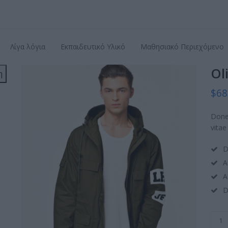
Λίγα λόγια
Εκπαιδευτικό Υλικό
Μαθησιακό Περιεχόμενο
Ol
η
$
68
Done
vita
D
A
A
D
Olive
Gree