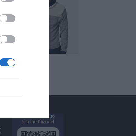
Viber
υ
Υ