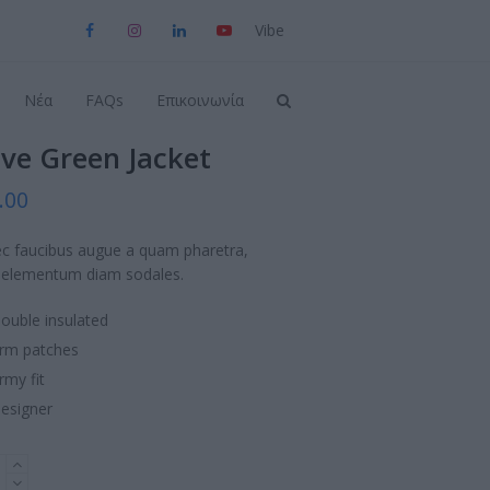
Viber
Facebook
Instagram
LinkedIn
YouTube
Νέα
FAQs
Επικοινωνία
ive Green Jacket
.00
c faucibus augue a quam pharetra,
e elementum diam sodales.
ouble insulated
rm patches
rmy fit
esigner
n