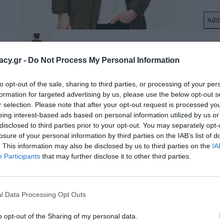
Jacke
Add 
quant
racy.gr -
Do Not Process My Personal Information
Description
Reviews (2)
to opt-out of the sale, sharing to third parties, or processing of your per
formation for targeted advertising by us, please use the below opt-out s
r selection. Please note that after your opt-out request is processed y
Aliquam velit ipsum, iaculis vel purus a, pellentesque imperdiet
eing interest-based ads based on personal information utilized by us or
lobortis lacus sit amet diam placerat ultricies. Proin metus erat,
disclosed to third parties prior to your opt-out. You may separately opt-
amet mi. Cras cursus tempus ipsum, a eleifend enim suscipit quis
losure of your personal information by third parties on the IAB’s list of
ornare. Pellentesque interdum mollis nisi tincidunt placerat. 
. This information may also be disclosed by us to third parties on the
IA
Participants
that may further disclose it to other third parties.
Related products
l Data Processing Opt Outs
SALE
o opt-out of the Sharing of my personal data.