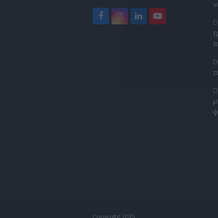
ν
Facebook
Instagram
LinkedIn
YouTube
τ
α
τ
μ
ψ
Copyright 2025