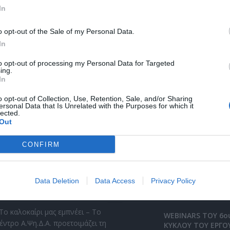
In
o opt-out of the Sale of my Personal Data.
In
to opt-out of processing my Personal Data for Targeted
ing.
In
o opt-out of Collection, Use, Retention, Sale, and/or Sharing
ersonal Data that Is Unrelated with the Purposes for which it
lected.
Out
CONFIRM
Data Deletion
Data Access
Privacy Policy
ρόσφατα Άρθρα
#Webinars
Το καλοκαίρι μας εμπνέει – Το
WEBINARS ΤΟΥ 6ο
έντρο Α.Ψη.Δ.Α. προετοιμάζει τη
ΚΥΚΛΟΥ ΤΟΥ ΕΡΓΟ