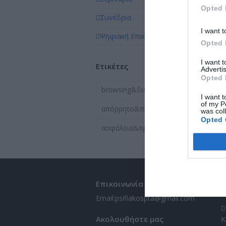
Opted 
Συνέδρια
(12)
I want t
Ψηφιακή Επικαιρότητα
(24)
Opted 
I want 
Ετικέτες
Advertis
Opted 
browsing&διαδίκτυο
I want t
of my P
απόρρητο&προσωπικάδεδομένα
was col
Opted 
ασφάλεια&προστασία
Επικοινωνία
Π
Email:
psifiakospta@gmail.com
Ακολουθήστε μας
Κ