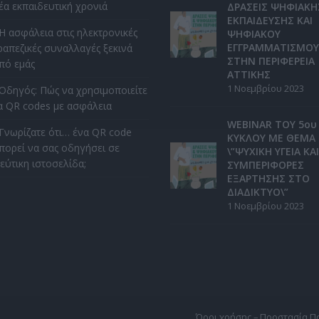
έα εκπαιδευτική χρονιά
ΔΡΑΣΕΙΣ ΨΗΦΙΑΚΗ
ΕΚΠΑΙΔΕΥΣΗΣ ΚΑΙ
Η ασφάλεια στις ηλεκτρονικές
ΨΗΦΙΑΚΟΥ
ΕΓΓΡΑΜΜΑΤΙΣΜΟΥ
ραπεζικές συναλλαγές ξεκινά
ΣΤΗΝ ΠΕΡΙΦΕΡΕΙΑ
πό εμάς
ΑΤΤΙΚΗΣ
1 Νοεμβρίου 2023
Οδηγός: Πώς να χρησιμοποιείτε
α QR codes με ασφάλεια
WEBINAR ΤΟΥ 5ου
Γνωρίζατε ότι… ένα QR code
ΚΥΚΛΟΥ ΜΕ ΘΕΜΑ
πορεί να σας οδηγήσει σε
\”ΨΥΧΙΚΗ ΥΓΕΙΑ ΚΑΙ
εύτικη ιστοσελίδα;
ΣΥΜΠΕΡΙΦΟΡΕΣ
ΕΞΑΡΤΗΣΗΣ ΣΤΟ
ΔΙΑΔΙΚΤΥΟ\”
1 Νοεμβρίου 2023
Όροι χρήσης – Προστασία 